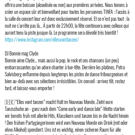
offrira une boisson (alcoolisée ou non) aux premières arrivées. Nous tenons à
créer un espace sûr et bienveillant pour toutes les personnes TINFA : l’accès à
la salle de concert leur est donc exclusivement réservé. Et ce n’est pas tout : la
nuit ne s’arrête pas là… À partir de 22h00, la fête continuera avec celleux qui
auront tenu la piste jusque-là. Le programme sera dévoilé très bientôt !
https://www.instagram.com/ellesvonttanzen/
DJ Bonnie mag Clyde
Bonnie aime Clyde… mais aussi la pop, le rock et ces chansons (un peu)
embarrassantes qu’on adore chanter à tue-tête. Derrière les platines, Petra
Salvisberg enflamme depuis longtemps les pistes de danse fribourgeoises et
bien au-delà avec ses sélections irrésistibles. Un conseil : arrivez tôt, restez
tard, et laissez-vous emporter !
🇩🇪 “Elles vont tanzen” macht Halt im Nouveau Monde. Zieht eure
Tanzschuhe an - ganz nach dem “Come early and dance late”-Motto starten
wir bereits früh mit allerlei Hits, Klassikern und tanzen bis in die Nacht hinein
! Den frühen Partygängerinnen wird vom Nouveau Monde ein Drink (mit oder
ohne Alkohol) spendiert. Uns ist es wichtig, einen sicheren Raum für alle