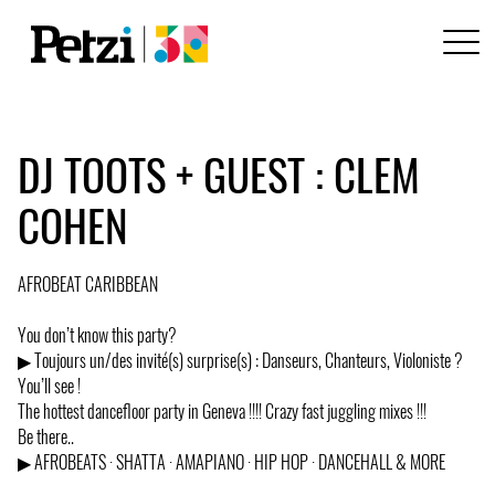
DJ TOOTS + GUEST : CLEM
COHEN
AFROBEAT CARIBBEAN
You don’t know this party?
▶ Toujours un/des invité(s) surprise(s) : Danseurs, Chanteurs, Violoniste ?
You’ll see !
The hottest dancefloor party in Geneva !!!! Crazy fast juggling mixes !!!
Be there..
▶︎ AFROBEATS · SHATTA · AMAPIANO · HIP HOP · DANCEHALL & MORE