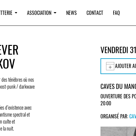
TTERIE
ASSOCIATION
NEWS
CONTACT
FAQ
EVER
VENDREDI 3
IKOV
AJOUTER A
r des ténèbres où nos
CAVES DU MAN
e post-punk / darkwave
OUVERTURE DES PO
20:00
ées d’existence avec
antisme spectral et
ORGANISÉ PAR:
CA
n culte et
 la nuit.