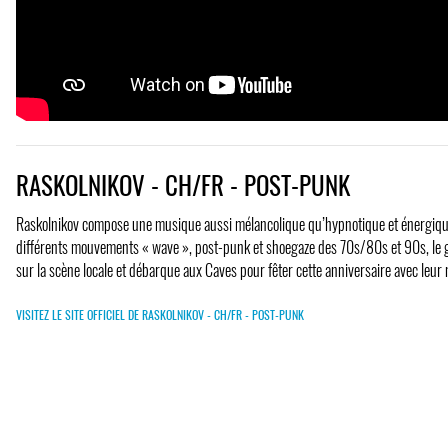
RASKOLNIKOV - CH/FR - POST-PUNK
Raskolnikov compose une musique aussi mélancolique qu’hypnotique et énergique
différents mouvements « wave », post-punk et shoegaze des 70s/80s et 90s, le g
sur la scène locale et débarque aux Caves pour fêter cette anniversaire avec leu
VISITEZ LE SITE OFFICIEL DE RASKOLNIKOV - CH/FR - POST-PUNK