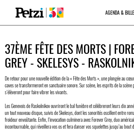
AGENDA & BILLE
37ÈME FÊTE DES MORTS | FOR
GREY - SKELESYS - RASKOLN
De retour pour une nouvelle édition de la « Fête des Morts », une plongée au cœu
caves se transformeront en sanctuaire sonore. Sur scène, les esprits de la scèn
s’élèveront pour faire vibrer les vivants.
Les Genevois de Raskolnikov ouvriront le bal funèbre et célébreront leurs dix ann
un tout nouveau disque, suivis de Skelesys, dont les sonorités oscillent entre rom
froideur envoûtante. Enfin, l’invocation culminera avec Forever Grey, duo américai
incontournable, qui réveillera vos os et fera danser vos squelettes jusqu’au bout de