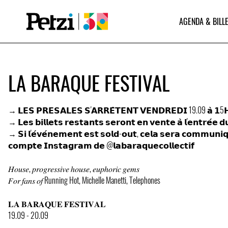
AGENDA & BILLE
LA BARAQUE FESTIVAL
→ 𝗟𝗘𝗦 𝗣𝗥𝗘𝗦𝗔𝗟𝗘𝗦 𝗦'𝗔𝗥𝗥𝗘̂𝗧𝗘𝗡𝗧 𝗩𝗘𝗡𝗗𝗥𝗘𝗗𝗜 19.09 𝗮̀ 𝟭5
→ 𝗟𝗲𝘀 𝗯𝗶𝗹𝗹𝗲𝘁𝘀 𝗿𝗲𝘀𝘁𝗮𝗻𝘁𝘀 𝘀𝗲𝗿𝗼𝗻𝘁 𝗲𝗻 𝘃𝗲𝗻𝘁𝗲 𝗮̀ 𝗹'𝗲𝗻𝘁𝗿𝗲́𝗲 𝗱𝘂
→ 𝗦𝗶 𝗹'𝗲́𝘃𝗲́𝗻𝗲𝗺𝗲𝗻𝘁 𝗲𝘀𝘁 𝘀𝗼𝗹𝗱-𝗼𝘂𝘁, 𝗰𝗲𝗹𝗮 𝘀𝗲𝗿𝗮 𝗰𝗼𝗺𝗺𝘂𝗻𝗶𝗾𝘂
𝗰𝗼𝗺𝗽𝘁𝗲 𝗜𝗻𝘀𝘁𝗮𝗴𝗿𝗮𝗺 𝗱𝗲 @𝗹𝗮𝗯𝗮𝗿𝗮𝗾𝘂𝗲𝗰𝗼𝗹𝗹𝗲𝗰𝘁𝗶𝗳
𝐻𝑜𝑢𝑠𝑒, 𝑝𝑟𝑜𝑔𝑟𝑒𝑠𝑠𝑖𝑣𝑒 ℎ𝑜𝑢𝑠𝑒, 𝑒𝑢𝑝ℎ𝑜𝑟𝑖𝑐 𝑔𝑒𝑚𝑠
𝐹𝑜𝑟 𝑓𝑎𝑛𝑠 𝑜𝑓 Running Hot, Michelle Manetti, Telephones
𝐋𝐀 𝐁𝐀𝐑𝐀𝐐𝐔𝐄 𝐅𝐄𝐒𝐓𝐈𝐕𝐀𝐋
19.09 - 20.09