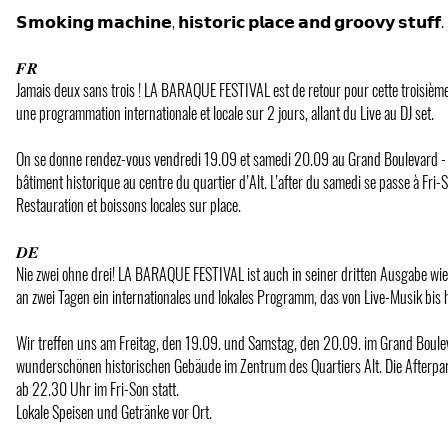
𝗦𝗺𝗼𝗸𝗶𝗻𝗴 𝗺𝗮𝗰𝗵𝗶𝗻𝗲, 𝗵𝗶𝘀𝘁𝗼𝗿𝗶𝗰 𝗽𝗹𝗮𝗰𝗲 𝗮𝗻𝗱 𝗴𝗿𝗼𝗼𝘃𝘆 𝘀𝘁𝘂𝗳𝗳.
𝑭𝑹
Jamais deux sans trois ! LA BARAQUE FESTIVAL est de retour pour cette troisième
une programmation internationale et locale sur 2 jours, allant du Live au DJ set.
On se donne rendez-vous vendredi 19.09 et samedi 20.09 au Grand Boulevard - 
bâtiment historique au centre du quartier d’Alt. L’after du samedi se passe à Fri
Restauration et boissons locales sur place.
𝑫𝑬
Nie zwei ohne drei! LA BARAQUE FESTIVAL ist auch in seiner dritten Ausgabe wie
an zwei Tagen ein internationales und lokales Programm, das von Live-Musik bis h
Wir treffen uns am Freitag, den 19.09. und Samstag, den 20.09. im Grand Boulev
wunderschönen historischen Gebäude im Zentrum des Quartiers Alt. Die Afterpa
ab 22.30 Uhr im Fri-Son statt.
Lokale Speisen und Getränke vor Ort.