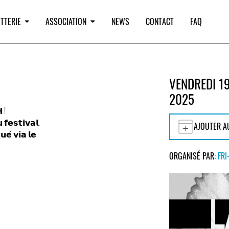
TTERIE
ASSOCIATION
NEWS
CONTACT
FAQ
VENDREDI 1
2025
 !
 𝗳𝗲𝘀𝘁𝗶𝘃𝗮𝗹.
AJOUTER A
𝗲́ 𝘃𝗶𝗮 𝗹𝗲
ORGANISÉ PAR:
FRI