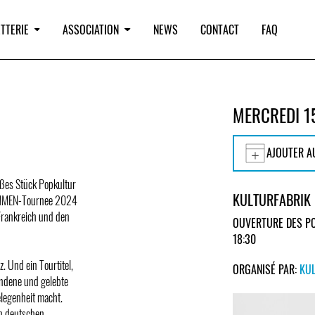
TTERIE
ASSOCIATION
NEWS
CONTACT
FAQ
MERCREDI 1
AJOUTER A
oßes Stück Popkultur
KULTURFABRIK
AMMEN-Tournee 2024
Frankreich und den
OUVERTURE DES PO
18:30
z. Und ein Tourtitel,
ORGANISÉ PAR:
KU
ndene und gelebte
elegenheit macht.
en deutschen