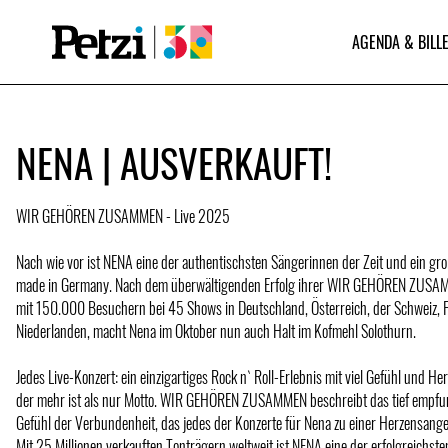
AGENDA & BILLE
NENA | AUSVERKAUFT!
WIR GEHÖREN ZUSAMMEN - Live 2025
Nach wie vor ist NENA eine der authentischsten Sängerinnen der Zeit und ein gr
made in Germany. Nach dem überwältigenden Erfolg ihrer WIR GEHÖREN ZUS
mit 150.000 Besuchern bei 45 Shows in Deutschland, Österreich, der Schweiz, 
Niederlanden, macht Nena im Oktober nun auch Halt im Kofmehl Solothurn.
Jedes Live-Konzert: ein einzigartiges Rock n` Roll-Erlebnis mit viel Gefühl und Her
der mehr ist als nur Motto. WIR GEHÖREN ZUSAMMEN beschreibt das tief empfu
Gefühl der Verbundenheit, das jedes der Konzerte für Nena zu einer Herzensang
Mit 25 Millionen verkauften Tonträgern weltweit ist NENA eine der erfolgreichst