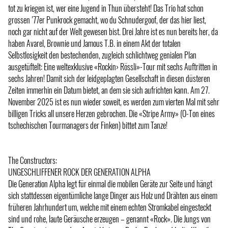
tot zu kriegen ist, wer eine Jugend in Thun übersteht! Das Trio hat schon
grossen ’77er Punkrock gemacht, wo du Schnudergoof, der das hier liest,
noch gar nicht auf der Welt gewesen bist. Drei Jahre ist es nun bereits her, da
haben Avarel, Brownie und Jamous T.B. in einem Akt der totalen
Selbstlosigkeit den bestechenden, zugleich schlichtweg genialen Plan
ausgetüftelt: Eine weltexklusive «Rockin› Rössli»-Tour mit sechs Auftritten in
sechs Jahren! Damit sich der leidgeplagten Gesellschaft in diesen düsteren
Zeiten immerhin ein Datum bietet, an dem sie sich aufrichten kann. Am 27.
November 2025 ist es nun wieder soweit, es werden zum vierten Mal mit sehr
billigen Tricks all unsere Herzen gebrochen. Die «Stripe Army» (O-Ton eines
tschechischen Tourmanagers der Finken) bittet zum Tanze!
The Constructors:
UNGESCHLIFFENER ROCK DER GENERATION ALPHA
Die Generation Alpha legt für einmal die mobilen Geräte zur Seite und hängt
sich stattdessen eigentümliche lange Dinger aus Holz und Drähten aus einem
früheren Jahrhundert um, welche mit einem echten Stromkabel eingesteckt
sind und rohe, laute Geräusche erzeugen – genannt «Rock». Die Jungs von