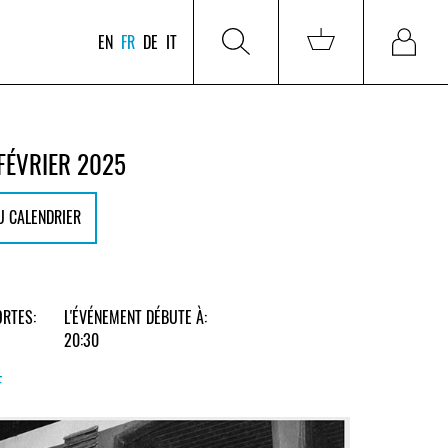
EN
FR
DE
IT
FÉVRIER 2025
U CALENDRIER
RTES:
L'ÉVÉNEMENT DÉBUTE À:
20:30
F