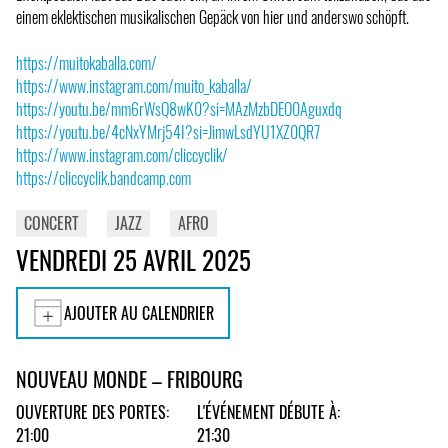
einem eklektischen musikalischen Gepäck von hier und anderswo schöpft.
https://muitokaballa.com/
https://www.instagram.com/muito_kaballa/
https://youtu.be/mm6rWsQ8wK0?si=MAzMzbDEO0Aguxdq
https://youtu.be/4cNxYMrj54I?si=JimwLsdYU1XZ0QR7
https://www.instagram.com/cliccyclik/
https://cliccyclik.bandcamp.com
CONCERT
JAZZ
AFRO
VENDREDI 25 AVRIL 2025
AJOUTER AU CALENDRIER
NOUVEAU MONDE – FRIBOURG
OUVERTURE DES PORTES:
L'ÉVÉNEMENT DÉBUTE À:
21:00
21:30