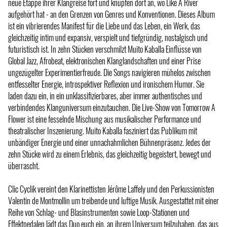
neue Etappe ihrer Klangreise fort und knüpfen dort an, wo Like A River
aufgehört hat - an den Grenzen von Genres und Konventionen. Dieses Album
ist ein vibrierendes Manifest für die Liebe und das Leben, ein Werk, das
gleichzeitig intim und expansiv, verspielt und tiefgründig, nostalgisch und
futuristisch ist. In zehn Stücken verschmilzt Muito Kaballa Einflüsse von
Global Jazz, Afrobeat, elektronischen Klanglandschaften und einer Prise
ungezügelter Experimentierfreude. Die Songs navigieren mühelos zwischen
entfesselter Energie, introspektiver Reflexion und ironischem Humor. Sie
laden dazu ein, in ein unklassifizierbares, aber immer authentisches und
verbindendes Klanguniversum einzutauchen. Die Live-Show von Tomorrow A
Flower ist eine fesselnde Mischung aus musikalischer Performance und
theatralischer Inszenierung. Muito Kaballa fasziniert das Publikum mit
unbändiger Energie und einer unnachahmlichen Bühnenpräsenz. Jedes der
zehn Stücke wird zu einem Erlebnis, das gleichzeitig begeistert, bewegt und
überrascht.
Clic Cyclik vereint den Klarinettisten Jérôme Laffely und den Perkussionisten
Valentin de Montmollin um treibende und luftige Musik. Ausgestattet mit einer
Reihe von Schlag- und Blasinstrumenten sowie Loop-Stationen und
Effektpedalen lädt das Duo euch ein, an ihrem Universum teilzuhaben, das aus