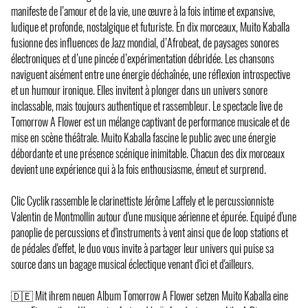
manifeste de l’amour et de la vie, une œuvre à la fois intime et expansive,
ludique et profonde, nostalgique et futuriste. En dix morceaux, Muito Kaballa
fusionne des influences de Jazz mondial, d’Afrobeat, de paysages sonores
électroniques et d’une pincée d’expérimentation débridée. Les chansons
naviguent aisément entre une énergie déchaînée, une réflexion introspective
et un humour ironique. Elles invitent à plonger dans un univers sonore
inclassable, mais toujours authentique et rassembleur. Le spectacle live de
Tomorrow A Flower est un mélange captivant de performance musicale et de
mise en scène théâtrale. Muito Kaballa fascine le public avec une énergie
débordante et une présence scénique inimitable. Chacun des dix morceaux
devient une expérience qui à la fois enthousiasme, émeut et surprend.
Clic Cyclik rassemble le clarinettiste Jérôme Laffely et le percussionniste
Valentin de Montmollin autour d'une musique aérienne et épurée. Equipé d'une
panoplie de percussions et d'instruments à vent ainsi que de loop stations et
de pédales d'effet, le duo vous invite à partager leur univers qui puise sa
source dans un bagage musical éclectique venant d'ici et d'ailleurs.
🇩🇪 Mit ihrem neuen Album Tomorrow A Flower setzen Muito Kaballa eine