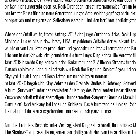
einfach nicht unterzukriegen ist. Rock Out haben längst internationales Terrain 
mit breiter Brust für eine neue Generation junger Acts, welche gepflegt abdrückt. 
energetisch und mit ganz viel Selbstbewusstsein. Und den berühmt-berüchtigte
Wie es der Zufall wollte, trafen Anfang 2017 vier junge Zürcher auf das Rock-Urge
Michaels. Eric wuchs in New Jersey, USA, im goldenen Zeitalter der Musik auf. In
wurde er von Paul Stanley produziert und gecoacht und ist als Frontmann der B
Eric nun in der Schweiz lebt, gründeten die fünf Jungs King Zebra. Die Veröffentl
Jahr 2019 brachte King Zebra auf den Radar mit über 2 Millionen Streams für de
Danach spielte die Band auf Festivals wie Rock the Ring und Rock of Ages und er
Skynyrd, Uriah Heep und Rose Tattoo, um nur einige zu nennen.
m Jahr 2020 begab sich King Zebra zu den Crehate Studios in Göteborg, Schwed
Album „Survivors“ unter der versierten Anleitung des Produzenten Oscar Nilsson
Zusammenarbeit mit der ehemaligen Thundermother-Sängerin Guernica Mancini b
Confusion“ fand Anklang bei Fans und Kritikern. Das Album fand bei Golden Rob
Heimat und führte zu ausgedehnten Tourneen durch ganz Europa.
Nun, bei Frontiers Records unter Vertrag, steht King Zebra bereit, ihr nächstes
The Shadows“ zu präsentieren, erneut sorgfältig produziert von Oscar Nilsson. D