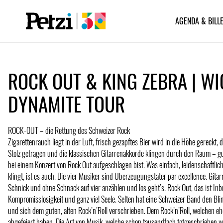
AGENDA & BILLE
ROCK OUT & KING ZEBRA | W
DYNAMITE TOUR
ROCK-OUT – die Rettung des Schweizer Rock
Zigarettenrauch liegt in der Luft, frisch gezapftes Bier wird in die Höhe gereckt, 
Stolz getragen und die klassischen Gitarrenakkorde klingen durch den Raum – g
bei einem Konzert von Rock Out aufgeschlagen bist. Was einfach, leidenschaftli
klingt, ist es auch. Die vier Musiker sind Überzeugungstäter par excellence. Gitar
Schnick und ohne Schnack auf vier anzählen und los geht’s. Rock Out, das ist Inb
Kompromisslosigkeit und ganz viel Seele. Selten hat eine Schweizer Band den Blin
und sich dem guten, alten Rock’n’Roll verschrieben. Dem Rock’n’Roll, welchen ehe
abgefeiert haben. Die Art von Musik, welche schon tausendfach totgeschrieben 