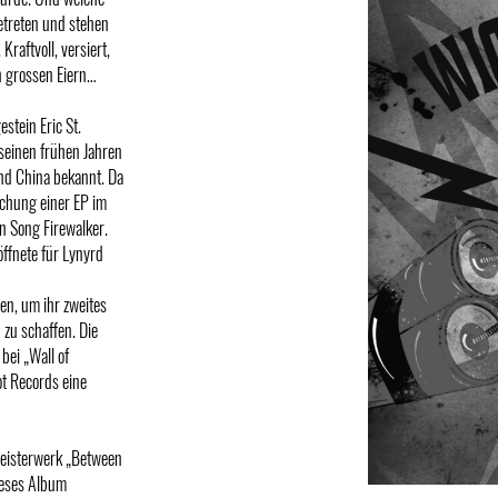
betreten und stehen
Kraftvoll, versiert,
n grossen Eiern…
stein Eric St.
 seinen frühen Jahren
and China bekannt. Da
ichung einer EP im
n Song Firewalker.
öffnete für Lynyrd
en, um ihr zweites
 zu schaffen. Die
ei „Wall of
ot Records eine
 Meisterwerk „Between
ieses Album