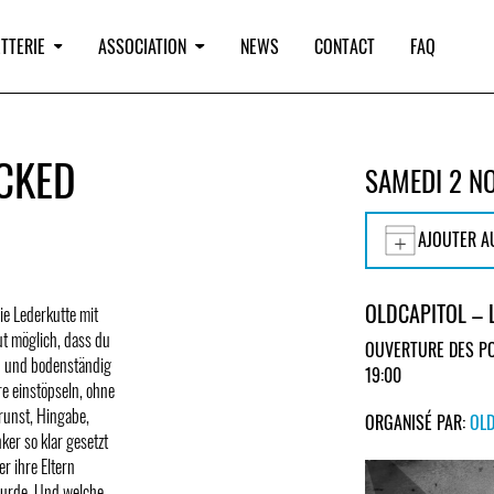
TTERIE
ASSOCIATION
NEWS
CONTACT
FAQ
ICKED
SAMEDI 2 N
AJOUTER A
OLDCAPITOL –
die Lederkutte mit
ut möglich, dass du
OUVERTURE DES PO
ch und bodenständig
19:00
re einstöpseln, ohne
runst, Hingabe,
ORGANISÉ PAR:
OL
ker so klar gesetzt
r ihre Eltern
wurde. Und welche