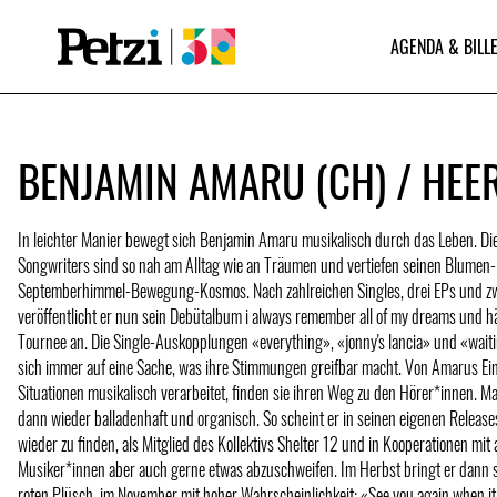
AGENDA & BILLE
BENJAMIN AMARU (CH) / HEER
In leichter Manier bewegt sich Benjamin Amaru musikalisch durch das Leben. Die
Songwriters sind so nah am Alltag wie an Träumen und vertiefen seinen Blumen
Septemberhimmel-Bewegung-Kosmos. Nach zahlreichen Singles, drei EPs und zw
veröffentlicht er nun sein Debütalbum i always remember all of my dreams und 
Tournee an. Die Single-Auskopplungen «everything», «jonny's lancia» und «wait
sich immer auf eine Sache, was ihre Stimmungen greifbar macht. Von Amarus E
Situationen musikalisch verarbeitet, finden sie ihren Weg zu den Hörer*innen. M
dann wieder balladenhaft und organisch. So scheint er in seinen eigenen Releas
wieder zu finden, als Mitglied des Kollektivs Shelter 12 und in Kooperationen mit
Musiker*innen aber auch gerne etwas abzuschweifen. Im Herbst bringt er dann s
roten Plüsch, im November mit hoher Wahrscheinlichkeit: «See you again when it