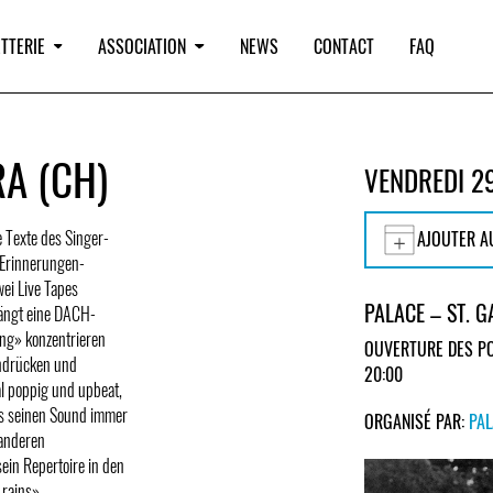
TTERIE
ASSOCIATION
NEWS
CONTACT
FAQ
A (CH)
VENDREDI 2
 Texte des Singer-
AJOUTER A
-Erinnerungen-
ei Live Tapes
PALACE – ST. G
hängt eine DACH-
ing» konzentrieren
OUVERTURE DES PO
indrücken und
20:00
al poppig und upbeat,
es seinen Sound immer
ORGANISÉ PAR:
PA
 anderen
ein Repertoire in den
 rains».