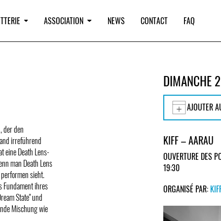
TTERIE
ASSOCIATION
NEWS
CONTACT
FAQ
DIMANCHE 2
AJOUTER A
, der den
KIFF – AARAU
Band irreführend
at eine Death Lens-
OUVERTURE DES PO
 wenn man Death Lens
19:30
 performen sieht.
s Fundament ihres
ORGANISÉ PAR:
KIF
Dream State" und
nende Mischung wie