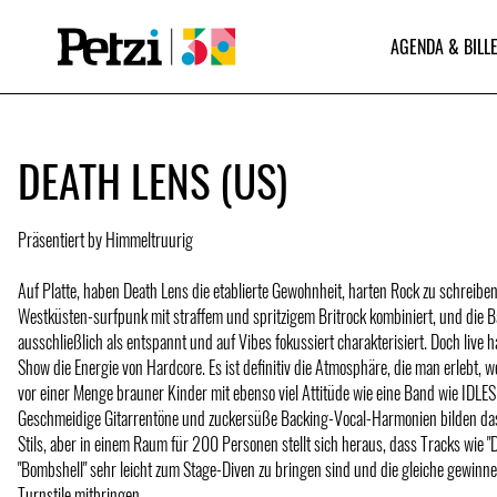
AGENDA & BILLE
DEATH LENS (US)
Präsentiert by Himmeltruurig
Auf Platte, haben Death Lens die etablierte Gewohnheit, harten Rock zu schreiben
Westküsten-surfpunk mit straffem und spritzigem Britrock kombiniert, und die 
ausschließlich als entspannt und auf Vibes fokussiert charakterisiert. Doch live h
Show die Energie von Hardcore. Es ist definitiv die Atmosphäre, die man erlebt,
vor einer Menge brauner Kinder mit ebenso viel Attitüde wie eine Band wie IDLES
Geschmeidige Gitarrentöne und zuckersüße Backing-Vocal-Harmonien bilden da
Stils, aber in einem Raum für 200 Personen stellt sich heraus, dass Tracks wie "
"Bombshell" sehr leicht zum Stage-Diven zu bringen sind und die gleiche gewin
Turnstile mitbringen.