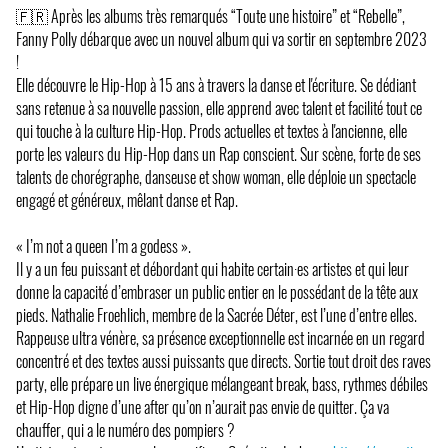
🇫🇷 Après les albums très remarqués “Toute une histoire” et “Rebelle”,
Fanny Polly débarque avec un nouvel album qui va sortir en septembre 2023
!
Elle découvre le Hip-Hop à 15 ans à travers la danse et l'écriture. Se dédiant
sans retenue à sa nouvelle passion, elle apprend avec talent et facilité tout ce
qui touche à la culture Hip-Hop. Prods actuelles et textes à l'ancienne, elle
porte les valeurs du Hip-Hop dans un Rap conscient. Sur scène, forte de ses
talents de chorégraphe, danseuse et show woman, elle déploie un spectacle
engagé et généreux, mêlant danse et Rap.
« I’m not a queen I’m a godess ».
Il y a un feu puissant et débordant qui habite certain·es artistes et qui leur
donne la capacité d’embraser un public entier en le possédant de la tête aux
pieds. Nathalie Froehlich, membre de la Sacrée Déter, est l’une d’entre elles.
Rappeuse ultra vénère, sa présence exceptionnelle est incarnée en un regard
concentré et des textes aussi puissants que directs. Sortie tout droit des raves
party, elle prépare un live énergique mélangeant break, bass, rythmes débiles
et Hip-Hop digne d’une after qu’on n’aurait pas envie de quitter. Ça va
chauffer, qui a le numéro des pompiers ?