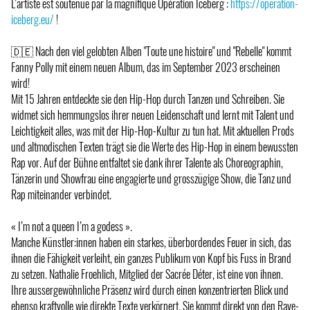
L’artiste est soutenue par la magnifique Opération Iceberg :
https://operation-
iceberg.eu/
!
🇩🇪 Nach den viel gelobten Alben "Toute une histoire" und "Rebelle" kommt
Fanny Polly mit einem neuen Album, das im September 2023 erscheinen
wird!
Mit 15 Jahren entdeckte sie den Hip-Hop durch Tanzen und Schreiben. Sie
widmet sich hemmungslos ihrer neuen Leidenschaft und lernt mit Talent und
Leichtigkeit alles, was mit der Hip-Hop-Kultur zu tun hat. Mit aktuellen Prods
und altmodischen Texten trägt sie die Werte des Hip-Hop in einem bewussten
Rap vor. Auf der Bühne entfaltet sie dank ihrer Talente als Choreographin,
Tänzerin und Showfrau eine engagierte und grosszügige Show, die Tanz und
Rap miteinander verbindet.
« I’m not a queen I’m a godess ».
Manche Künstler:innen haben ein starkes, überbordendes Feuer in sich, das
ihnen die Fähigkeit verleiht, ein ganzes Publikum von Kopf bis Fuss in Brand
zu setzen. Nathalie Froehlich, Mitglied der Sacrée Déter, ist eine von ihnen.
Ihre aussergewöhnliche Präsenz wird durch einen konzentrierten Blick und
ebenso kraftvolle wie direkte Texte verkörpert. Sie kommt direkt von den Rave-