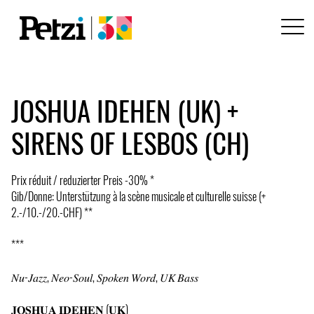
JOSHUA IDEHEN (UK) +
SIRENS OF LESBOS (CH)
Prix réduit / reduzierter Preis -30% *
Gib/Donne: Unterstützung à la scène musicale et culturelle suisse (+
2.-/10.-/20.-CHF) **
***
𝑁𝑢-𝐽𝑎𝑧𝑧, 𝑁𝑒𝑜-𝑆𝑜𝑢𝑙, 𝑆𝑝𝑜𝑘𝑒𝑛 𝑊𝑜𝑟𝑑, 𝑈𝐾 𝐵𝑎𝑠𝑠
𝐉𝐎𝐒𝐇𝐔𝐀 𝐈𝐃𝐄𝐇𝐄𝐍 (𝐔𝐊)