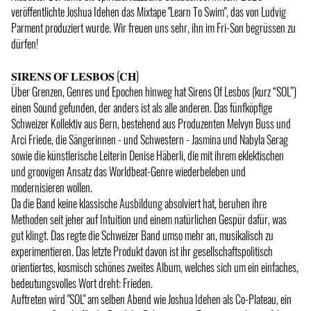
veröffentlichte Joshua Idehen das Mixtape "Learn To Swim", das von Ludvig
Parment produziert wurde. Wir freuen uns sehr, ihn im Fri-Son begrüssen zu
dürfen!
𝐒𝐈𝐑𝐄𝐍𝐒 𝐎𝐅 𝐋𝐄𝐒𝐁𝐎𝐒 (𝐂𝐇)
Über Grenzen, Genres und Epochen hinweg hat Sirens Of Lesbos (kurz “SOL”)
einen Sound gefunden, der anders ist als alle anderen. Das fünfköpfige
Schweizer Kollektiv aus Bern, bestehend aus Produzenten Melvyn Buss und
Arci Friede, die Sängerinnen - und Schwestern - Jasmina und Nabyla Serag
sowie die künstlerische Leiterin Denise Häberli, die mit ihrem eklektischen
und groovigen Ansatz das Worldbeat-Genre wiederbeleben und
modernisieren wollen.
Da die Band keine klassische Ausbildung absolviert hat, beruhen ihre
Methoden seit jeher auf Intuition und einem natürlichen Gespür dafür, was
gut klingt. Das regte die Schweizer Band umso mehr an, musikalisch zu
experimentieren. Das letzte Produkt davon ist ihr gesellschaftspolitisch
orientiertes, kosmisch schönes zweites Album, welches sich um ein einfaches,
bedeutungsvolles Wort dreht: Frieden.
Auftreten wird "SOL" am selben Abend wie Joshua Idehen als Co-Plateau, ein