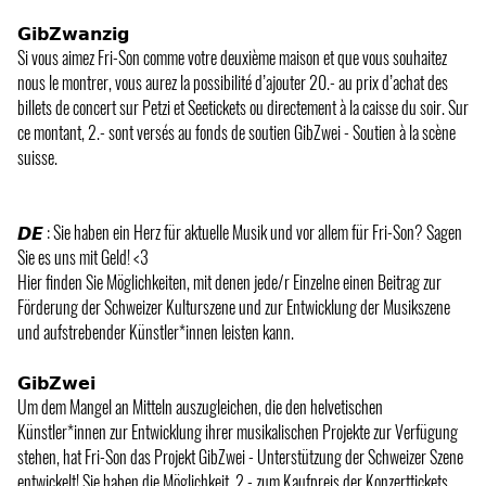
𝗚𝗶𝗯𝗭𝘄𝗮𝗻𝘇𝗶𝗴
Si vous aimez Fri-Son comme votre deuxième maison et que vous souhaitez
nous le montrer, vous aurez la possibilité d’ajouter 20.- au prix d’achat des
billets de concert sur Petzi et Seetickets ou directement à la caisse du soir. Sur
ce montant, 2.- sont versés au fonds de soutien GibZwei - Soutien à la scène
suisse.
𝘿𝙀 : Sie haben ein Herz für aktuelle Musik und vor allem für Fri-Son? Sagen
Sie es uns mit Geld! <3
Hier finden Sie Möglichkeiten, mit denen jede/r Einzelne einen Beitrag zur
Förderung der Schweizer Kulturszene und zur Entwicklung der Musikszene
und aufstrebender Künstler*innen leisten kann.
𝗚𝗶𝗯𝗭𝘄𝗲𝗶
Um dem Mangel an Mitteln auszugleichen, die den helvetischen
Künstler*innen zur Entwicklung ihrer musikalischen Projekte zur Verfügung
stehen, hat Fri-Son das Projekt GibZwei - Unterstützung der Schweizer Szene
entwickelt! Sie haben die Möglichkeit, 2.- zum Kaufpreis der Konzerttickets