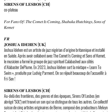
𝐒𝐈𝐑𝐄𝐍𝐒 𝐎𝐅 𝐋𝐄𝐒𝐁𝐎𝐒 (𝐂𝐇)
co-plateau
𝐹𝑜𝑟 𝐹𝑎𝑛𝑠 𝑂𝑓 : 𝑇ℎ𝑒 𝐶𝑜𝑚𝑒𝑡 𝐼𝑠 𝐶𝑜𝑚𝑖𝑛𝑔, 𝑆ℎ𝑎𝑏𝑎𝑘𝑎 𝐻𝑢𝑡𝑐ℎ𝑖𝑛𝑔𝑠, 𝑆𝑜𝑛𝑠 𝑜𝑓
𝐾𝑒𝑚𝑒𝑡
𝑭𝑹
𝐉𝐎𝐒𝐇𝐔𝐀 𝐈𝐃𝐄𝐇𝐄𝐍 (𝐔𝐊)
Joshua Idehen est un artiste de jazz nigérian d’origine britannique et installé
en Suède. Après avoir collaboré avec The Comet Is Coming et Sons of Kemet,
le musicien a formé le groupe de jazz spirituel Calabashed aux côtés
d’Alabaster DePlume. En 2023, Joshua Idehen sort la mixtape « Learn To
Swim », produite par Ludvig Parment. On se réjouit beaucoup de l’accueillir à
Fri-Son !
𝐒𝐈𝐑𝐄𝐍𝐒 𝐎𝐅 𝐋𝐄𝐒𝐁𝐎𝐒 (𝐂𝐇)
Au-delà des frontières, des genres et des époques, Sirens Of Lesbos (en
abrégé "SOL") ont trouvé un son qui se distingue de tous les autres. Ce collectif
suisse de cinq artistes originaires de Berne, composé des producteurs Melvyn