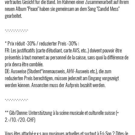
vertrautes Gesicht für die Band. Im Rahmen einer Zusammenarbeit auf ihrem
neuen Album "Peace" haben sie gemeinsam an dem Song "Candid Mess"
gearbeitet.
-.-.-.-.-.-.-.-.-.-
* Prix réduit -30% / reduzierter Preis -30% :
FR: Les justificatifs (carte d'étudiant, carte AVS, etc..) doivent pouvoir être
présentés à tout moment au personnel de la caisse, sans quoi la différence de
prix devra être comblée.
DE: Ausweise (Student*innenausweis, AHV-Ausweis etc.), die zum
reduzierten Preis berechtigen, müssen jederzeit am Eingang vorgezeigt
werden können. Ansonsten muss der Aufpreis bezahlt werden.
-.-.-.-.-.-.-.-.-.-
** Gib/Donne: Unterstützung à la scène musicale et culturelle suisse (+
2.-/10.-/20.-CHF)
Vous êtes attaché·e·x·s aux musiques actuelles et surtout à Fri-Son ? Dites-le