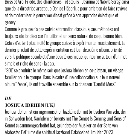
Buss et Arci Friede, des chanteuses - et sœurs - Jasmina et Nabyla Serag ainsi
que de la directrice artistique Denise Häberli, a pour ambition de faire revivre
et de moderniser le genre worldbeat grâce à son approche éclectique et
groovy.
Comme le groupe n'a pas suivi de formation classique, ses méthodes ont
toujours été fondées sur l'intuition et un sens naturel de ce qui sonne bien.
Cela a d'autant plus incité le groupe suisse à expérimenter musicalement. Le
dernier produit de cette expérimentation est leur deuxième album, orienté
vers la politique sociale et d'une beauté cosmique, qui tourne autour d'un mot
simple et riche de sens : la paix.
“SOL" se produira le même soir que Joshua Idehen en co-plateau, un visage
familier pour le groupe. Dans le cadre d'une collaboration sur leur nouvel
album "Peace", ils ont travaillé ensemble sur la chanson "Candid Mess".
𝑫𝑬
𝐉𝐎𝐒𝐇𝐔𝐀 𝐈𝐃𝐄𝐇𝐄𝐍 (𝐔𝐊)
Joshua Idehen ist ein nigerianischer Jazzkünstler mit britischen Wurzeln, der
in Schweden lebt. Nachdem er bereits mit The Comet Is Coming und Sons of
Kemet zusammengearbeitet hat, gründete der Musiker an der Seite von
Alabaster DePlume die spiritual Jazzband Calabashed. Im Jahr 2023