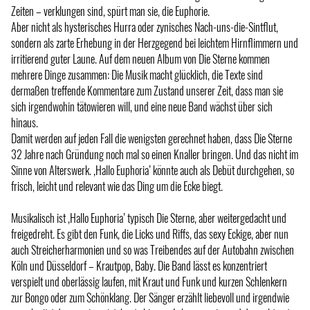
Zeiten – verklungen sind, spürt man sie, die Euphorie.
Aber nicht als hysterisches Hurra oder zynisches Nach-uns-die-Sintflut,
sondern als zarte Erhebung in der Herzgegend bei leichtem Hirnflimmern und
irritierend guter Laune. Auf dem neuen Album von Die Sterne kommen
mehrere Dinge zusammen: Die Musik macht glücklich, die Texte sind
dermaßen treffende Kommentare zum Zustand unserer Zeit, dass man sie
sich irgendwohin tätowieren will, und eine neue Band wächst über sich
hinaus.
Damit werden auf jeden Fall die wenigsten gerechnet haben, dass Die Sterne
32 Jahre nach Gründung noch mal so einen Knaller bringen. Und das nicht im
Sinne von Alterswerk. ‚Hallo Euphoria’ könnte auch als Debüt durchgehen, so
frisch, leicht und relevant wie das Ding um die Ecke biegt.
Musikalisch ist ‚Hallo Euphoria’ typisch Die Sterne, aber weitergedacht und
freigedreht. Es gibt den Funk, die Licks und Riffs, das sexy Eckige, aber nun
auch Streicherharmonien und so was Treibendes auf der Autobahn zwischen
Köln und Düsseldorf – Krautpop, Baby. Die Band lässt es konzentriert
verspielt und oberlässig laufen, mit Kraut und Funk und kurzen Schlenkern
zur Bongo oder zum Schönklang. Der Sänger erzählt liebevoll und irgendwie