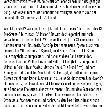
verschmitzt davon, wie es ist, heute hier am Leben zu sein, und das geht gut
zusammen, da will man mit. Man ist nur viel zu schnell am Ende, dem letzten
Song, ‚Wir wissen nichts’, der nicht nur der traurigste, sondern auch der
schönste Die-Sterne-Song aller Zeiten ist.
Was ist passiert? Wo kommt denn jetzt auf einmal dieses Album her – das 13.
Die-Sterne-Album, nach 32 Jahren? Da wird doch eigentlich nur noch
verwaltet und im besten Fall in Würde gealtert. Na ja, Die Sterne haben sich
halt neu erfunden. Das heißt, Frank Spilker hat sie neu aufgestellt, sich von
seinen alten Mitstreitern 2018 gelöst, für das letzte Album – ‚Die Sterne’ –
neue rangeholt, so rumprobiert, und dabei ist diese Band entstanden,
bestehend aus Jan Philipp Janzen und Phillip Tielsch (beide Von Spar und
Urlaub in Polen), Dyan Valdés (Mexican Radio, The Blood Arm) und dem
Arrangeur und Gitarristen Max Knoth. Spilker sagt, sie hätten nur ein paar
Skizzen gehabt und keinen Masterplan, als sie ins Studio gingen. Und da gab’s
einen extrem guten Flow, da war viel Teamwork, alle konnten sich einbringen,
eine Band ohne Eitelkeiten, alles ganz entspannt. Das mit dem Schreiben ist er
auch lockerer angegangen, hat die Perfektion vermieden, fand sich bei den
Orchesteraufnahmen wieder und dachte, na, den Text hättest du aber auch
noch mal durchfegen können. Hat er aber nicht. Und vielleicht war es das und