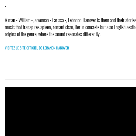
-
A man - William -, a woman - Larissa -, Lebanon Hanover is them and their stories,
music that transpires spleen, romanticism, Berlin concrete but also English aesthe
origins of the genre, where the sound resonates differently.
VISITEZ LE SITE OFFICIEL DE LEBANON HANOVER