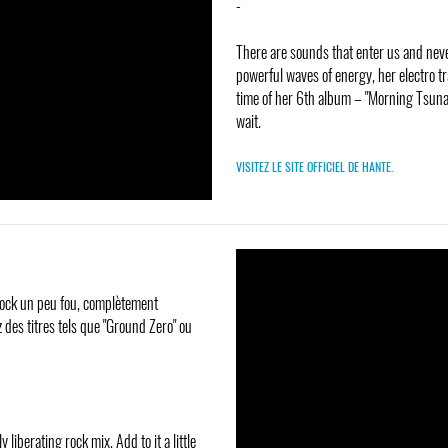
-
There are sounds that enter us and never 
powerful waves of energy, her electro tr
time of her 6th album – "Morning Tsunam
wait.
VISITEZ LE SITE OFFICIEL DE HANTE.
 rock un peu fou, complètement
 des titres tels que "Ground Zero" ou
iberating rock mix. Add to it a little