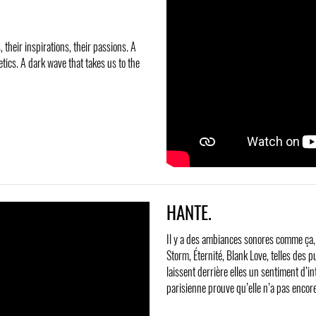
 their inspirations, their passions. A
tics. A dark wave that takes us to the
HANTE.
Il y a des ambiances sonores comme ça, q
Storm, Éternité, Blank Love, telles des 
laissent derrière elles un sentiment d’i
parisienne prouve qu’elle n’a pas encor