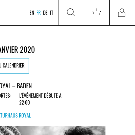
EN
FR
DE
IT
ANVIER 2020
U CALENDRIER
OYAL – BADEN
RTES:
L'ÉVÉNEMENT DÉBUTE À:
22:00
LTURHAUS ROYAL