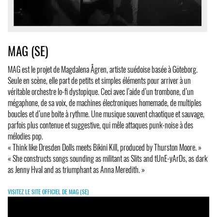
MAG (SE)
MAG est le projet de Magdalena Ågren, artiste suédoise basée à Göteborg.
Seule en scène, elle part de petits et simples éléments pour arriver à un
véritable orchestre lo-fi dystopique. Ceci avec l’aide d’un trombone, d’un
mégaphone, de sa voix, de machines électroniques homemade, de multiples
boucles et d’une boite à rythme. Une musique souvent chaotique et sauvage,
parfois plus contenue et suggestive, qui mêle attaques punk-noise à des
mélodies pop.
« Think like Dresden Dolls meets Bikini Kill, produced by Thurston Moore. »
« She constructs songs sounding as militant as Slits and tUnE-yArDs, as dark
as Jenny Hval and as triumphant as Anna Meredith. »
VISITEZ LE SITE OFFICIEL DE MAG (SE)