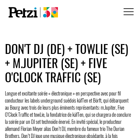
DON'T DJ (DE) + TOWLIE (SE)
+ M.JUPITER (SE) + FIVE
O'CLOCK TRAFFIC (SE)
Longue et excitante soirée « électronique » en perspective avec pour fil
conducteur les labels underground suédois käfTen et Börft, qui débarquent
au Bourg avec trois de leurs plus éminents représentants: m.Jupiter, Five
O’Clock Traffic et towLie, la fondatrice de käfTen, qui se chargera de conclure
la soirée par un DJ set technoïde énervé. En invité spécial, le producteur
allemand Florian Meyer alias Don’t DJ, membre du fameux trio The Durian
Brothers. Don’t DJ joue une musique électronique obsédante, à la fois