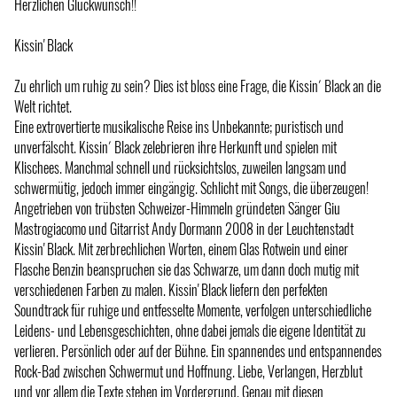
Herzlichen Glückwunsch!!
Kissin' Black
Zu ehrlich um ruhig zu sein? Dies ist bloss eine Frage, die Kissin´ Black an die
Welt richtet.
Eine extrovertierte musikalische Reise ins Unbekannte; puristisch und
unverfälscht. Kissin´ Black zelebrieren ihre Herkunft und spielen mit
Klischees. Manchmal schnell und rücksichtslos, zuweilen langsam und
schwermütig, jedoch immer eingängig. Schlicht mit Songs, die überzeugen!
Angetrieben von trübsten Schweizer-Himmeln gründeten Sänger Giu
Mastrogiacomo und Gitarrist Andy Dormann 2008 in der Leuchtenstadt
Kissin' Black. Mit zerbrechlichen Worten, einem Glas Rotwein und einer
Flasche Benzin beanspruchen sie das Schwarze, um dann doch mutig mit
verschiedenen Farben zu malen. Kissin' Black liefern den perfekten
Soundtrack für ruhige und entfesselte Momente, verfolgen unterschiedliche
Leidens- und Lebensgeschichten, ohne dabei jemals die eigene Identität zu
verlieren. Persönlich oder auf der Bühne. Ein spannendes und entspannendes
Rock-Bad zwischen Schwermut und Hoffnung. Liebe, Verlangen, Herzblut
und vor allem die Texte stehen im Vordergrund. Genau mit diesen