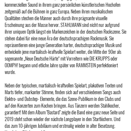
kommerziellen Sound in ihrem ganz persönlichen künstlerischen Hochofen
zeitgemäß auf die Bühnen in ganz Europa. Neben ihren musikalischen
Qualitäten stechen die Männer auch durch ihre prägnante visuelle
Erscheinung aus der Masse hervor. STAHLMANN sind nicht nur aufgrund
ihrer uniquen Optik längst ein Markenzeichen in der deutschen Rockszene. Sie
stehen dabei für eine neue Ära der deutschsprachigen Rockmusik. Sie
repräsentieren eine junge Generation harter, deutschsprachiger Musik und
entwickeln jene martialisch-kraftvolle Spielart weiter, die Mitte der 90er als
sogenannte „Neue Deutsche Härte“ mit Vorreitern wie DIE KRUPPS oder
OOMPH! begann und etliche Jahre später von RAMMSTEIN perfektioniert
wurde.
Neben der typischen, martialisch-kraftvollen Spielart, plakativen Texten und
Marts tiefer, markanter Stimme, finden sich auf verschiedenen Songs auch
Elektro- und Dubstep- Elemente, die das Szene-Publikum in den Clubs und
auf den Konzerten zum Kochen bringen. Aus Tänzern werden Stahlkocher,
garantiert! Mit dem Album "Bastard" zeigte die Band eine ganz neue Seite und
2019 steht schon wieder der nächste Longplayer in den Startlöchern. Und
das zum 10-jährigen Jubiläum und erstmalig wieder in alter Besetzung.