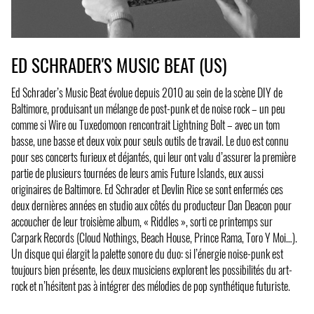
ED SCHRADER'S MUSIC BEAT (US)
Ed Schrader’s Music Beat évolue depuis 2010 au sein de la scène DIY de
Baltimore, produisant un mélange de post-punk et de noise rock – un peu
comme si Wire ou Tuxedomoon rencontrait Lightning Bolt – avec un tom
basse, une basse et deux voix pour seuls outils de travail. Le duo est connu
pour ses concerts furieux et déjantés, qui leur ont valu d’assurer la première
partie de plusieurs tournées de leurs amis Future Islands, eux aussi
originaires de Baltimore. Ed Schrader et Devlin Rice se sont enfermés ces
deux dernières années en studio aux côtés du producteur Dan Deacon pour
accoucher de leur troisième album, « Riddles », sorti ce printemps sur
Carpark Records (Cloud Nothings, Beach House, Prince Rama, Toro Y Moi…).
Un disque qui élargit la palette sonore du duo: si l’énergie noise-punk est
toujours bien présente, les deux musiciens explorent les possibilités du art-
rock et n’hésitent pas à intégrer des mélodies de pop synthétique futuriste.