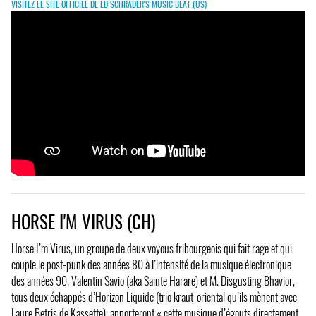
VISITEZ LE SITE OFFICIEL DE ED SCHRADER'S MUSIC BEAT (US)
HORSE I'M VIRUS (CH)
Horse I’m Virus, un groupe de deux voyous fribourgeois qui fait rage et qui
couple le post-punk des années 80 à l’intensité de la musique électronique
des années 90. Valentin Savio (aka Sainte Harare) et M. Disgusting Bhavior,
tous deux échappés d’Horizon Liquide (trio kraut-oriental qu’ils mènent avec
Laure Betris de Kassette), apporteront « cette musique d’égouts directement