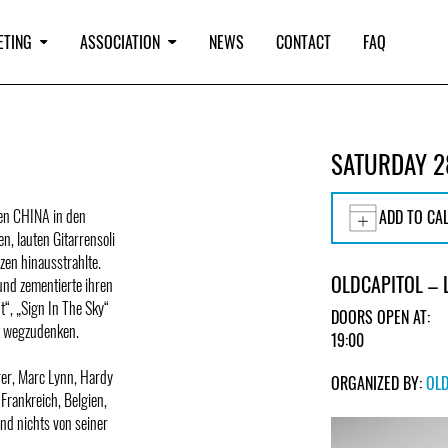
ETING
ASSOCIATION
NEWS
CONTACT
FAQ
SATURDAY 2
en CHINA in den
ADD TO CA
n, lauten Gitarrensoli
zen hinausstrahlte.
OLDCAPITOL –
und zementierte ihren
t“, „Sign In The Sky“
DOORS OPEN AT:
ht wegzudenken.
19:00
rer, Marc Lynn, Hardy
ORGANIZED BY:
OL
Frankreich, Belgien,
d nichts von seiner