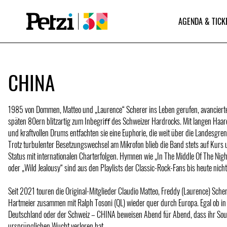
AGENDA & TICK
CHINA
1985 von Dommen, Matteo und „Laurence“ Scherer ins Leben gerufen, avanciert
späten 80ern blitzartig zum Inbegriﬀ des Schweizer Hardrocks. Mit langen Haare
und kraftvollen Drums entfachten sie eine Euphorie, die weit über die Landesgren
Trotz turbulenter Besetzungswechsel am Mikrofon blieb die Band stets auf Kurs 
Status mit internationalen Charterfolgen. Hymnen wie „In The Middle Of The Nigh
oder „Wild Jealousy“ sind aus den Playlists der Classic-Rock-Fans bis heute nic
Seit 2021 touren die Original-Mitglieder Claudio Matteo, Freddy (Laurence) Sche
Hartmeier zusammen mit Ralph Tosoni (QL) wieder quer durch Europa. Egal ob in 
Deutschland oder der Schweiz – CHINA beweisen Abend für Abend, dass ihr Soun
ursprünglichen Wucht verloren hat.