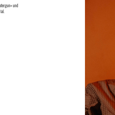
Watergun» und
ial.