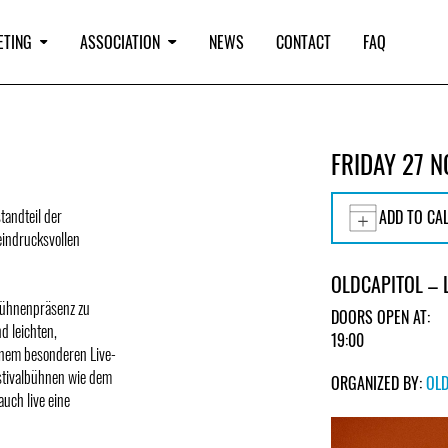
ETING
ASSOCIATION
NEWS
CONTACT
FAQ
FRIDAY 27 
tandteil der
ADD TO CA
eindrucksvollen
OLDCAPITOL –
Bühnenpräsenz zu
DOORS OPEN AT:
d leichten,
19:00
inem besonderen Live-
estivalbühnen wie dem
ORGANIZED BY:
OL
uch live eine