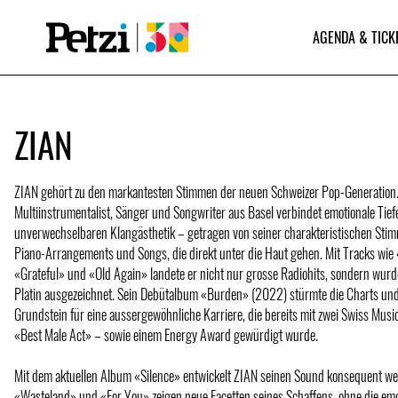
AGENDA & TICK
ZIAN
ZIAN gehört zu den markantesten Stimmen der neuen Schweizer Pop-Generation.
Multiinstrumentalist, Sänger und Songwriter aus Basel verbindet emotionale Tiefe
unverwechselbaren Klangästhetik – getragen von seiner charakteristischen Sti
Piano-Arrangements und Songs, die direkt unter die Haut gehen. Mit Tracks wi
«Grateful» und «Old Again» landete er nicht nur grosse Radiohits, sondern wurd
Platin ausgezeichnet. Sein Debütalbum «Burden» (2022) stürmte die Charts und
Grundstein für eine aussergewöhnliche Karriere, die bereits mit zwei Swiss Mus
«Best Male Act» – sowie einem Energy Award gewürdigt wurde.
Mit dem aktuellen Album «Silence» entwickelt ZIAN seinen Sound konsequent wei
«Wasteland» und «For You» zeigen neue Facetten seines Schaffens, ohne die emot