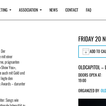
ETING
ASSOCIATION
NEWS
CONTACT
FAQ
FRIDAY 20 
 Der
ADD TO CA
 mit einer
mme, prägnanten
OLDCAPITOL –
e «Show You»,
e auch mit Gold und
DOORS OPEN AT:
 legte den
19:00
ic Awards – darunter
ORGANIZED BY:
OL
ter: Songs wie
ionale Intensität zu