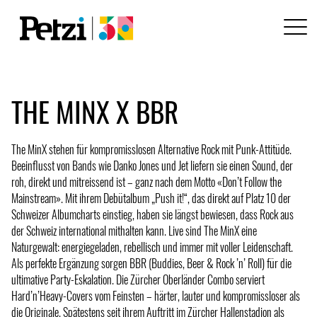
THE MINX X BBR
The MinX stehen für kompromisslosen Alternative Rock mit Punk-Attitüde.
Beeinflusst von Bands wie Danko Jones und Jet liefern sie einen Sound, der
roh, direkt und mitreissend ist – ganz nach dem Motto «Don’t Follow the
Mainstream». Mit ihrem Debütalbum „Push it!“, das direkt auf Platz 10 der
Schweizer Albumcharts einstieg, haben sie längst bewiesen, dass Rock aus
der Schweiz international mithalten kann. Live sind The MinX eine
Naturgewalt: energiegeladen, rebellisch und immer mit voller Leidenschaft.
Als perfekte Ergänzung sorgen BBR (Buddies, Beer & Rock ’n’ Roll) für die
ultimative Party-Eskalation. Die Zürcher Oberländer Combo serviert
Hard’n’Heavy-Covers vom Feinsten – härter, lauter und kompromissloser als
die Originale. Spätestens seit ihrem Auftritt im Zürcher Hallenstadion als