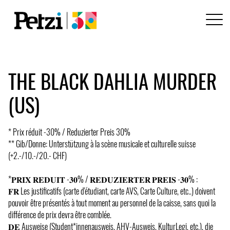
THE BLACK DAHLIA MURDER
(US)
* Prix réduit -30% / Reduzierter Preis 30%
** Gib/Donne: Unterstützung à la scène musicale et culturelle suisse
(+2.-/10.-/20.- CHF)
*𝐏𝐑𝐈𝐗 𝐑𝐄𝐃𝐔𝐈𝐓 -𝟑𝟎% / 𝐑𝐄𝐃𝐔𝐙𝐈𝐄𝐑𝐓𝐄𝐑 𝐏𝐑𝐄𝐈𝐒 -𝟑𝟎% :
𝐅𝐑 Les justificatifs (carte d'étudiant, carte AVS, Carte Culture, etc..) doivent
pouvoir être présentés à tout moment au personnel de la caisse, sans quoi la
différence de prix devra être comblée.
𝐃𝐄 Ausweise (Student*innenausweis, AHV-Ausweis, KulturLegi, etc.), die