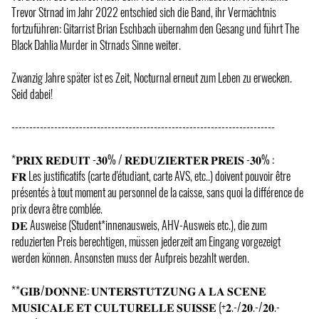
Trevor Strnad im Jahr 2022 entschied sich die Band, ihr Vermächtnis
fortzuführen: Gitarrist Brian Eschbach übernahm den Gesang und führt The
Black Dahlia Murder in Strnads Sinne weiter.
Zwanzig Jahre später ist es Zeit, Nocturnal erneut zum Leben zu erwecken.
Seid dabei!
--------------------------------------------------------------------------
*𝐏𝐑𝐈𝐗 𝐑𝐄𝐃𝐔𝐈𝐓 -𝟑𝟎% / 𝐑𝐄𝐃𝐔𝐙𝐈𝐄𝐑𝐓𝐄𝐑 𝐏𝐑𝐄𝐈𝐒 -𝟑𝟎% :
𝐅𝐑 Les justificatifs (carte d'étudiant, carte AVS, etc..) doivent pouvoir être
présentés à tout moment au personnel de la caisse, sans quoi la différence de
prix devra être comblée.
𝐃𝐄 Ausweise (Student*innenausweis, AHV-Ausweis etc.), die zum
reduzierten Preis berechtigen, müssen jederzeit am Eingang vorgezeigt
werden können. Ansonsten muss der Aufpreis bezahlt werden.
**𝐆𝐈𝐁/𝐃𝐎𝐍𝐍𝐄: 𝐔𝐍𝐓𝐄𝐑𝐒𝐓𝐔̈𝐓𝐙𝐔𝐍𝐆 𝐀 𝐋𝐀 𝐒𝐂𝐄𝐍𝐄
𝐌𝐔𝐒𝐈𝐂𝐀𝐋𝐄 𝐄𝐓 𝐂𝐔𝐋𝐓𝐔𝐑𝐄𝐋𝐋𝐄 𝐒𝐔𝐈𝐒𝐒𝐄 (+𝟐.-/𝟐𝟎.-/𝟐𝟎.-