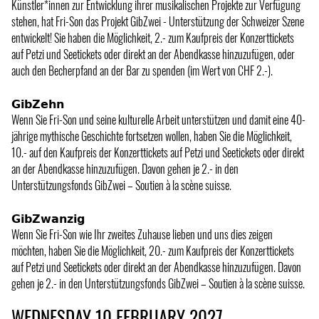
Künstler*innen zur Entwicklung ihrer musikalischen Projekte zur Verfügung
stehen, hat Fri-Son das Projekt GibZwei - Unterstützung der Schweizer Szene
entwickelt! Sie haben die Möglichkeit, 2.- zum Kaufpreis der Konzerttickets
auf Petzi und Seetickets oder direkt an der Abendkasse hinzuzufügen, oder
auch den Becherpfand an der Bar zu spenden (im Wert von CHF 2.-).
𝗚𝗶𝗯𝗭𝗲𝗵𝗻
Wenn Sie Fri-Son und seine kulturelle Arbeit unterstützen und damit eine 40-
jährige mythische Geschichte fortsetzen wollen, haben Sie die Möglichkeit,
10.- auf den Kaufpreis der Konzerttickets auf Petzi und Seetickets oder direkt
an der Abendkasse hinzuzufügen. Davon gehen je 2.- in den
Unterstützungsfonds GibZwei – Soutien à la scène suisse.
𝗚𝗶𝗯𝗭𝘄𝗮𝗻𝘇𝗶𝗴
Wenn Sie Fri-Son wie Ihr zweites Zuhause lieben und uns dies zeigen
möchten, haben Sie die Möglichkeit, 20.- zum Kaufpreis der Konzerttickets
auf Petzi und Seetickets oder direkt an der Abendkasse hinzuzufügen. Davon
gehen je 2.- in den Unterstützungsfonds GibZwei – Soutien à la scène suisse.
WEDNESDAY 10 FEBRUARY 2027