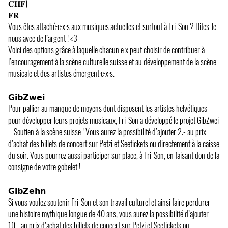
𝐂𝐇𝐅)
𝐅𝐑
Vous êtes attaché·e·x·s aux musiques actuelles et surtout à Fri-Son ? Dites-le
nous avec de l’argent ! <3
Voici des options grâce à laquelle chacun·e·x peut choisir de contribuer à
l’encouragement à la scène culturelle suisse et au développement de la scène
musicale et des artistes émergent·e·x·s.
𝗚𝗶𝗯𝗭𝘄𝗲𝗶
Pour pallier au manque de moyens dont disposent les artistes helvétiques
pour développer leurs projets musicaux, Fri-Son a développé le projet GibZwei
– Soutien à la scène suisse ! Vous aurez la possibilité d’ajouter 2.- au prix
d’achat des billets de concert sur Petzi et Seetickets ou directement à la caisse
du soir. Vous pourrez aussi participer sur place, à Fri-Son, en faisant don de la
consigne de votre gobelet !
𝗚𝗶𝗯𝗭𝗲𝗵𝗻
Si vous voulez soutenir Fri-Son et son travail culturel et ainsi faire perdurer
une histoire mythique longue de 40 ans, vous aurez la possibilité d’ajouter
10.- au prix d’achat des billets de concert sur Petzi et Seetickets ou