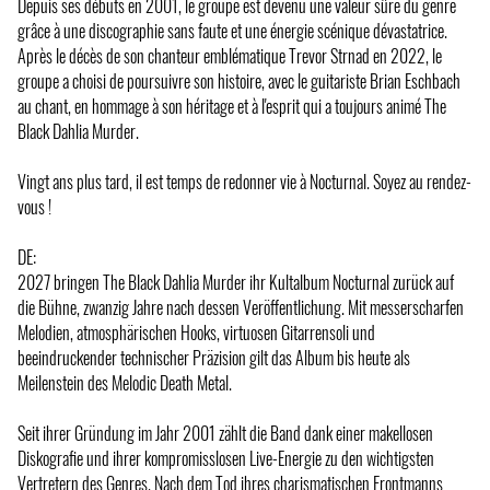
Depuis ses débuts en 2001, le groupe est devenu une valeur sûre du genre
grâce à une discographie sans faute et une énergie scénique dévastatrice.
Après le décès de son chanteur emblématique Trevor Strnad en 2022, le
groupe a choisi de poursuivre son histoire, avec le guitariste Brian Eschbach
au chant, en hommage à son héritage et à l'esprit qui a toujours animé The
Black Dahlia Murder.
Vingt ans plus tard, il est temps de redonner vie à Nocturnal. Soyez au rendez-
vous !
DE:
2027 bringen The Black Dahlia Murder ihr Kultalbum Nocturnal zurück auf
die Bühne, zwanzig Jahre nach dessen Veröffentlichung. Mit messerscharfen
Melodien, atmosphärischen Hooks, virtuosen Gitarrensoli und
beeindruckender technischer Präzision gilt das Album bis heute als
Meilenstein des Melodic Death Metal.
Seit ihrer Gründung im Jahr 2001 zählt die Band dank einer makellosen
Diskografie und ihrer kompromisslosen Live-Energie zu den wichtigsten
Vertretern des Genres. Nach dem Tod ihres charismatischen Frontmanns