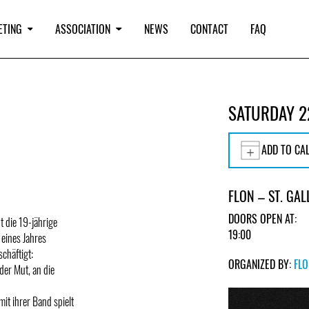
ETING
ASSOCIATION
NEWS
CONTACT
FAQ
SATURDAY 2
ADD TO CA
FLON – ST. GAL
DOORS OPEN AT:
t die 19-jährige
19:00
 eines Jahres
chäftigt:
ORGANIZED BY:
FL
er Mut, an die
it ihrer Band spielt