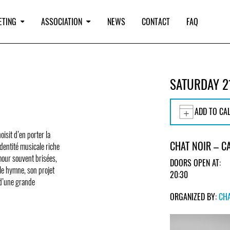
ETING
ASSOCIATION
NEWS
CONTACT
FAQ
SATURDAY 2
ADD TO CA
isit d’en porter la
CHAT NOIR – 
dentité musicale riche
amour souvent brisées,
DOORS OPEN AT:
le hymne, son projet
20:30
 d’une grande
ORGANIZED BY:
CHA