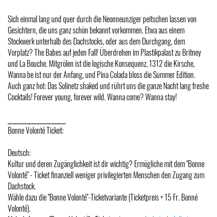
Sich einmal lang und quer durch die Neonneunziger peitschen lassen von
Gesichtern, die uns ganz schön bekannt vorkommen. Etwa aus einem
Stockwerk unterhalb des Dachstocks, oder aus dem Durchgang, dem
Vorplatz? The Babes auf jeden Fall! Überdrehen im Plastikpalast zu Britney
und La Bouche. Mitgrölen ist die logische Konsequenz, 1312 die Kirsche,
Wanna be ist nur der Anfang, und Pina Colada bloss die Summer Edition.
Auch ganz hot: Das Solinetz shaked und rührt uns die ganze Nacht lang freshe
Cocktails! Forever young, forever wild. Wanna come? Wanna stay!
⎯⎯⎯⎯⎯⎯⎯⎯⎯⎯⎯⎯
Bonne Volonté Ticket:
Deutsch:
Kultur und deren Zugänglichkeit ist dir wichtig? Ermögliche mit dem "Bonne
Volonté" - Ticket finanziell weniger privilegierten Menschen den Zugang zum
Dachstock.
Wähle dazu die "Bonne Volonté"-Ticketvariante (Ticketpreis + 15 Fr. Bonné
Volonté).