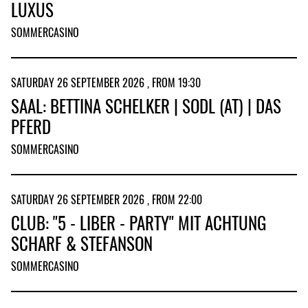
LUXUS
SOMMERCASINO
SATURDAY 26 SEPTEMBER 2026 , FROM 19:30
SAAL: BETTINA SCHELKER | SODL (AT) | DAS
PFERD
SOMMERCASINO
SATURDAY 26 SEPTEMBER 2026 , FROM 22:00
CLUB: "5 - LIBER - PARTY" MIT ACHTUNG
SCHARF & STEFANSON
SOMMERCASINO