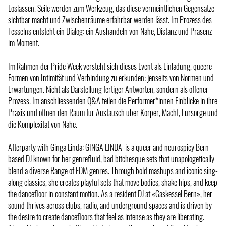
Loslassen. Seile werden zum Werkzeug, das diese vermeintlichen Gegensätze
sichtbar macht und Zwischenräume erfahrbar werden lässt. Im Prozess des
Fesselns entsteht ein Dialog: ein Aushandeln von Nähe, Distanz und Präsenz
im Moment.
Im Rahmen der Pride Week versteht sich dieses Event als Einladung, queere
Formen von Intimität und Verbindung zu erkunden: jenseits von Normen und
Erwartungen. Nicht als Darstellung fertiger Antworten, sondern als offener
Prozess. Im anschliessenden Q&A teilen die Performer*innen Einblicke in ihre
Praxis und öffnen den Raum für Austausch über Körper, Macht, Fürsorge und
die Komplexität von Nähe.
—
Afterparty with Ginga Linda: GINGA LINDA is a queer and neurospicy Bern-
based DJ known for her genrefluid, bad bitchesque sets that unapologetically
blend a diverse Range of EDM genres. Through bold mashups and iconic sing-
along classics, she creates playful sets that move bodies, shake hips, and keep
the dancefloor in constant motion. As a resident DJ at «Gaskessel Bern», her
sound thrives across clubs, radio, and underground spaces and is driven by
the desire to create dancefloors that feel as intense as they are liberating.