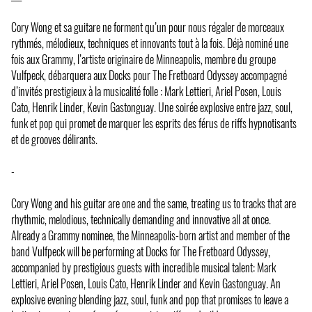
Cory Wong et sa guitare ne forment qu’un pour nous régaler de morceaux
rythmés, mélodieux, techniques et innovants tout à la fois. Déjà nominé une
fois aux Grammy, l’artiste originaire de Minneapolis, membre du groupe
Vulfpeck, débarquera aux Docks pour The Fretboard Odyssey accompagné
d’invités prestigieux à la musicalité folle : Mark Lettieri, Ariel Posen, Louis
Cato, Henrik Linder, Kevin Gastonguay. Une soirée explosive entre jazz, soul,
funk et pop qui promet de marquer les esprits des férus de riffs hypnotisants
et de grooves délirants.
-
Cory Wong and his guitar are one and the same, treating us to tracks that are
rhythmic, melodious, technically demanding and innovative all at once.
Already a Grammy nominee, the Minneapolis-born artist and member of the
band Vulfpeck will be performing at Docks for The Fretboard Odyssey,
accompanied by prestigious guests with incredible musical talent: Mark
Lettieri, Ariel Posen, Louis Cato, Henrik Linder and Kevin Gastonguay. An
explosive evening blending jazz, soul, funk and pop that promises to leave a