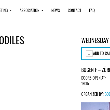
ETING
ASSOCIATION
NEWS
CONTACT
FAQ
ODILES
WEDNESDAY 
ADD TO CA
BOGEN F – ZÜR
DOORS OPEN AT:
19:15
ORGANIZED BY:
BO