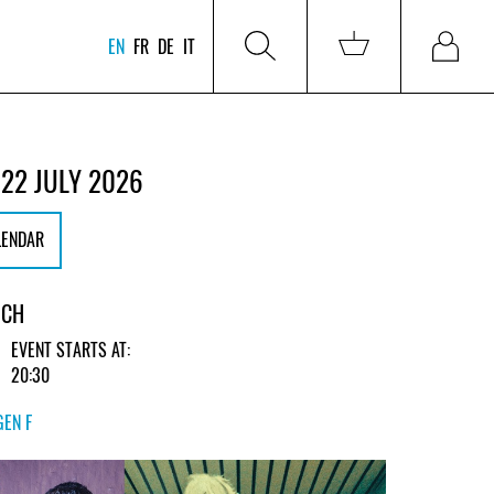
EN
FR
DE
IT
22 JULY 2026
LENDAR
ICH
EVENT STARTS AT:
20:30
GEN F