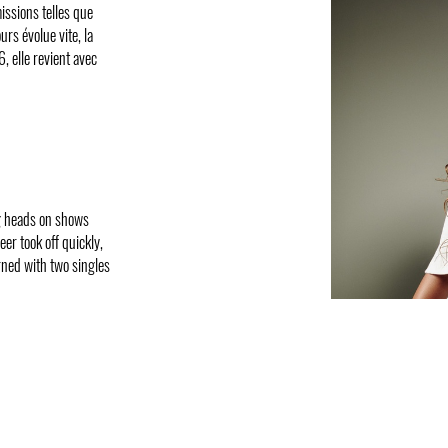
missions telles que
rs évolue vite, la
 elle revient avec
ng heads on shows
er took off quickly,
rned with two singles