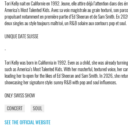
Tori Kelly nait en Californie en 1992. Jeune, elle attire déjà l’attention dans des é
America’s Most Talented Kids. Avec sa voix magistrale au grain texturé, son parcou
propulsant notamment en première partie d’Ed Sheeran et de Sam Smith. En 2026,
deux singles au style toujours maîtrisé, un R&B solaire aux contours pop et soul.
UNIQUE DATE SUISSE
-
Tori Kelly was born in California in 1992. Even as a child, she was already turni
such as America’s Most Talented Kids. With her masterful, textured voice, her care
leading her to open for the likes of Ed Sheeran and Sam Smith. In 2026, she retu
showcasing her signature style: sunny R&B with pop and soul influences.
ONLY SWISS SHOW
CONCERT
SOUL
SEE THE OFFICIAL WEBSITE