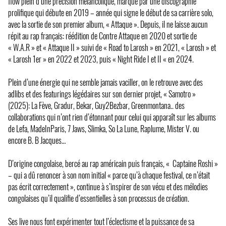
flow plein d’une précision mélancolique, marqué par une discographie
prolifique qui débute en 2019 – année qui signe le début de sa carrière solo,
avec la sortie de son premier album, « Attaque ». Depuis, il ne laisse aucun
répit au rap français: réédition de Contre Attaque en 2020 et sortie de
« W.A.R » et « Attaque II » suivi de « Road to Larosh » en 2021, « Larosh » et
« Larosh 1er » en 2022 et 2023, puis « Night Ride I et II « en 2024.
Plein d’une énergie qui ne semble jamais vaciller, on le retrouve avec des
adlibs et des featurings légédaires sur son dernier projet, « Samotro »
(2025): La Fève, Gradur, Bekar, Guy2Bezbar, Greenmontana.. des
collaborations qui n’ont rien d’étonnant pour celui qui apparaît sur les albums
de Lefa, MadeInParis, 7 Jaws, Slimka, So La Lune, Raplume, Mister V. ou
encore B. B Jacques…
D’origine congolaise, bercé au rap américain puis français, « Captaine Roshi »
– qui a dû renoncer à son nom initial « parce qu’à chaque festival, ce n’était
pas écrit correctement », continue à s’inspirer de son vécu et des mélodies
congolaises qu’il qualifie d’essentielles à son processus de création.
Ses live nous font expérimenter tout l’éclectisme et la puissance de sa