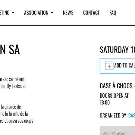
ETING
ASSOCIATION
NEWS
CONTACT
FAQ
ON SA
SATURDAY 1
ADD TO CA
e sac se mêlent
CASE À CHOCS 
e Lily Taxiss et
DOORS OPEN AT:
18:00
 la chance de
me la famille de la
ORGANIZED BY:
CA
res et aussi vos corps