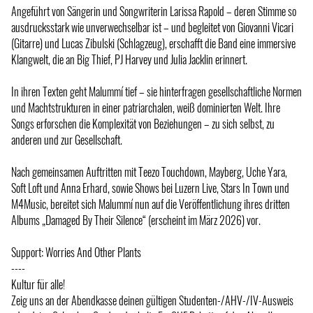
Angeführt von Sängerin und Songwriterin Larissa Rapold – deren Stimme so
ausdrucksstark wie unverwechselbar ist – und begleitet von Giovanni Vicari
(Gitarre) und Lucas Zibulski (Schlagzeug), erschafft die Band eine immersive
Klangwelt, die an Big Thief, PJ Harvey und Julia Jacklin erinnert.
In ihren Texten geht Malummí tief – sie hinterfragen gesellschaftliche Normen
und Machtstrukturen in einer patriarchalen, weiß dominierten Welt. Ihre
Songs erforschen die Komplexität von Beziehungen – zu sich selbst, zu
anderen und zur Gesellschaft.
Nach gemeinsamen Auftritten mit Teezo Touchdown, Mayberg, Uche Yara,
Soft Loft und Anna Erhard, sowie Shows bei Luzern Live, Stars In Town und
M4Music, bereitet sich Malummí nun auf die Veröffentlichung ihres dritten
Albums „Damaged By Their Silence“ (erscheint im März 2026) vor.
Support: Worries And Other Plants
----
Kultur für alle!
Zeig uns an der Abendkasse deinen gültigen Studenten-/AHV-/IV-Ausweis