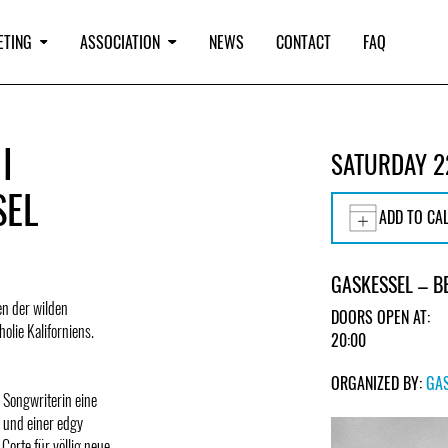
ETING
ASSOCIATION
NEWS
CONTACT
FAQ
I
SATURDAY 2
SEL
ADD TO CA
GASKESSEL – B
n der wilden
DOORS OPEN AT:
lie Kaliforniens.
20:00
ORGANIZED BY:
GA
 Songwriterin eine
 und einer edgy
orte für völlig neue