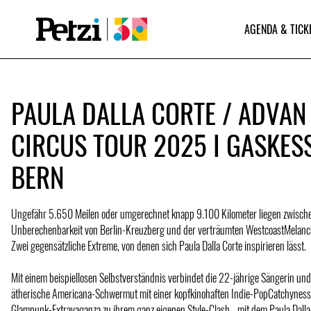
AGENDA & TICK
PAULA DALLA CORTE / ADVAN 
CIRCUS TOUR 2025 I GASKES
BERN
Ungefähr 5.650 Meilen oder umgerechnet knapp 9.100 Kilometer liegen zwische
Unberechenbarkeit von Berlin-Kreuzberg und der verträumten WestcoastMelancho
Zwei gegensätzliche Extreme, von denen sich Paula Dalla Corte inspirieren lässt.
Mit einem beispiellosen Selbstverständnis verbindet die 22-jährige Sängerin und
ätherische Americana-Schwermut mit einer kopfkinohaften Indie-PopCatchyness
Glampunk-Extravaganza zu ihrem ganz eigenen Style-Clash –mit dem Paula Dalla C