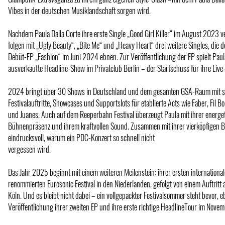
Vibes in der deutschen Musiklandschaft sorgen wird.
Nachdem Paula Dalla Corte ihre erste Single „Good Girl Killer“ im August 2023 ver
folgen mit „Ugly Beauty“, „Bite Me“ und „Heavy Heart“ drei weitere Singles, die 
Debüt-EP „Fashion“ im Juni 2024 ebnen. Zur Veröffentlichung der EP spielt Paula
ausverkaufte Headline-Show im Privatclub Berlin – der Startschuss für ihre Live-
2024 bringt über 30 Shows in Deutschland und dem gesamten GSA-Raum mit si
Festivalauftritte, Showcases und Supportslots für etablierte Acts wie Faber, Fil Bo
und Juanes. Auch auf dem Reeperbahn Festival überzeugt Paula mit ihrer energe
Bühnenpräsenz und ihrem kraftvollen Sound. Zusammen mit ihrer vierköpfigen Ba
eindrucksvoll, warum ein PDC-Konzert so schnell nicht
vergessen wird.
Das Jahr 2025 beginnt mit einem weiteren Meilenstein: ihrer ersten internation
renommierten Eurosonic Festival in den Niederlanden, gefolgt von einem Auftritt 
Köln. Und es bleibt nicht dabei – ein vollgepackter Festivalsommer steht bevor, e
Veröffentlichung ihrer zweiten EP und ihre erste richtige HeadlineTour im Nove