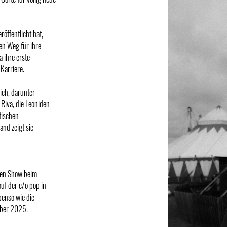
öffentlicht hat,
den Weg für ihre
 ihre erste
Karriere.
ch, darunter
 Riva, die Leoniden
tischen
nd zeigt sie
alen Show beim
auf der c/o pop in
benso wie die
mber 2025.