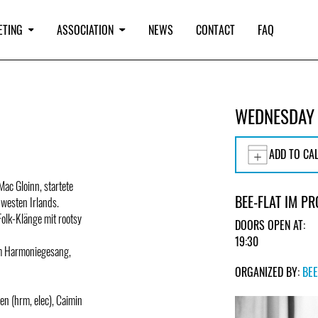
ETING
ASSOCIATION
NEWS
CONTACT
FAQ
WEDNESDAY
ADD TO CA
ac Gloinn, startete
BEE-FLAT IM P
dwesten Irlands.
Folk-Klänge mit rootsy
DOORS OPEN AT:
19:30
tem Harmoniegesang,
ORGANIZED BY:
BEE
en (hrm, elec), Caimin