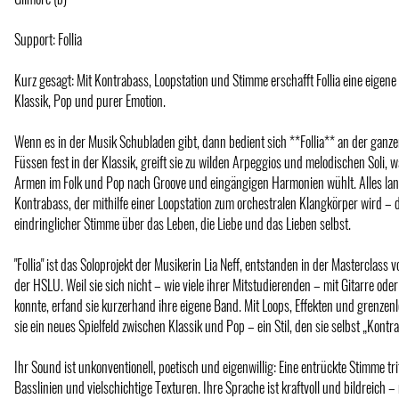
Support: Follia
Kurz gesagt: Mit Kontrabass, Loopstation und Stimme erschafft Follia eine eigen
Klassik, Pop und purer Emotion.
Wenn es in der Musik Schubladen gibt, dann bedient sich **Follia** an der gan
Füssen fest in der Klassik, greift sie zu wilden Arpeggios und melodischen Soli, 
Armen im Folk und Pop nach Groove und eingängigen Harmonien wühlt. Alles lan
Kontrabass, der mithilfe einer Loopstation zum orchestralen Klangkörper wird – d
eindringlicher Stimme über das Leben, die Liebe und das Lieben selbst.
"Follia" ist das Soloprojekt der Musikerin Lia Neff, entstanden in der Masterclass
der HSLU. Weil sie sich nicht – wie viele ihrer Mitstudierenden – mit Gitarre oder
konnte, erfand sie kurzerhand ihre eigene Band. Mit Loops, Effekten und grenzen
sie ein neues Spielfeld zwischen Klassik und Pop – ein Stil, den sie selbst „Kontr
Ihr Sound ist unkonventionell, poetisch und eigenwillig: Eine entrückte Stimme tri
Basslinien und vielschichtige Texturen. Ihre Sprache ist kraftvoll und bildreich – 