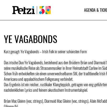
AGENDA & TICK
YE VAGABONDS
Kurz gesagt: Ye Vagabonds – Irish Folk in seiner schönsten Form
Das irische Duo Ye Vagabonds, bestehend aus den Brüdern Brían und Diarmuid M
seine musikalische Reise als Strassenmusiker in ihrer Heimatstadt Carlow im Sü
Schon früh entwickelten sie einen unverwechselbaren Stil, der traditionelle Irish 
Americana und appalachischem Folkgesang verbindet.
Das Ergebnis ist ein reicher, rustikaler Klangteppich, getragen von eng geführ
nachdenklichen Lyrics und feinem akustischem Instrumentalspiel.
Brían Mac Gloinn (voc, strings), Diarmuid Mac Gloinn (voc, strings), Alain McFadd
Gilmore (b)