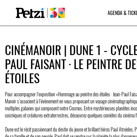
AGENDA & TICK
CINÉMANOIR | DUNE 1 - CYCLE
PAUL FAISANT · LE PEINTRE D
ÉTOILES
Pour accompagner l’exposition «Hommage au peintre des étoiles · Jean-Paul Fais
Manoir s’associent à l’évènement en vous proposant un voyage cinématographiqu
multiples galaxies qui composent notre Cosmos. Entre mystérieuses planètes inc
cosmiques et créatures extraterrestres, découvrez quelques comètes du cinéma f
Dune est le récit passionnant du destin du jeune et brillant héros Paul Atreides. P
de sa famille et de son peuple, Paul doit se rendre sur la planète la plus dangereus