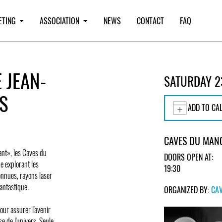
ETING
ASSOCIATION
NEWS
CONTACT
FAQ
 JEAN-
SATURDAY 2
ES
ADD TO CA
CAVES DU MAN
ant», les Caves du
DOORS OPEN AT:
e explorant les
19:30
onnues, rayons laser
antastique.
ORGANIZED BY:
CA
our assurer l'avenir
e de l'univers. Seule