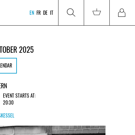
EN
FR
DE
IT
CTOBER 2025
LENDAR
ERN
EVENT STARTS AT:
20:30
SKESSEL