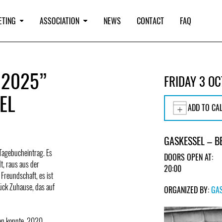
ETING
ASSOCIATION
NEWS
CONTACT
FAQ
 2025”
FRIDAY 3 O
EL
ADD TO CA
GASKESSEL – B
 Tagebucheintrag. Es
DOORS OPEN AT:
t, raus aus der
20:00
Freundschaft, es ist
tück Zuhause, das auf
ORGANIZED BY:
GA
en konnte. 2020