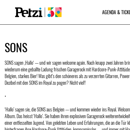
AGENDA & TICK
SONS
SONS sagen ‚Hallo‘ — und wir sagen welcome again. Nach knapp zwei Jahren br
wiederum eine geballte Ladung frischen Garagerock mit Hardcore-Punk-Attitüde
Belgien, starkes Bier! Was gibt’s den schöneres als zu verzerrten Gitarren, Pow
Dezibel mit den SONS im Royal zu pogen? Nicht viel!!
•
‘Hallo’ sagen sie, die SONS aus Belgien — und kommen wieder ins Royal. Welco
Album. Das heisst ‘Hallo’. Sie haben ihren explosiven Garagerock weiterentwickelt,
einer entfesselten Jugend. Von gelebten Leben und Erfahrungen, die an die Tür kl
hinterfragen ihre Hardcore-Punk Attitüden, kompromisslos — und immer mit Hal