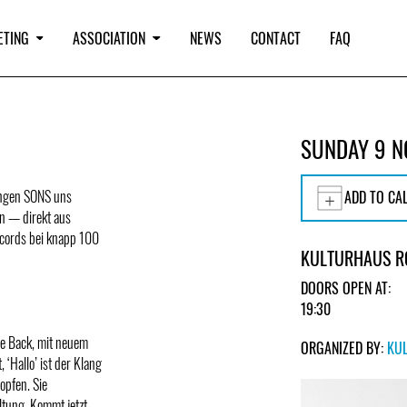
ETING
ASSOCIATION
NEWS
CONTACT
FAQ
SUNDAY 9 
ingen SONS uns
ADD TO CA
n — direkt aus
ercords bei knapp 100
KULTURHAUS R
DOORS OPEN AT:
19:30
me Back, mit neuem
ORGANIZED BY:
KU
 ‘Hallo’ ist der Klang
opfen. Sie
tung. Kommt jetzt