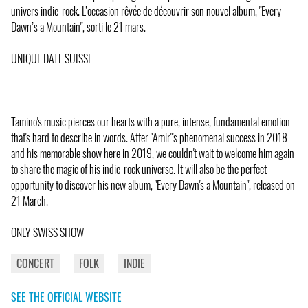
univers indie-rock. L’occasion rêvée de découvrir son nouvel album, "Every
Dawn’s a Mountain", sorti le 21 mars.
UNIQUE DATE SUISSE
-
Tamino's music pierces our hearts with a pure, intense, fundamental emotion
that's hard to describe in words. After "Amir"'s phenomenal success in 2018
and his memorable show here in 2019, we couldn't wait to welcome him again
to share the magic of his indie-rock universe. It will also be the perfect
opportunity to discover his new album, "Every Dawn's a Mountain", released on
21 March.
ONLY SWISS SHOW
CONCERT
FOLK
INDIE
SEE THE OFFICIAL WEBSITE