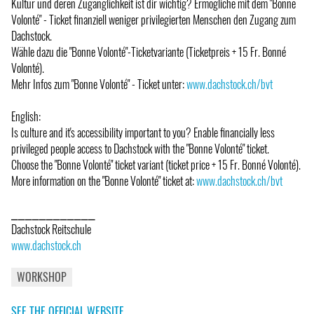
Kultur und deren Zugänglichkeit ist dir wichtig? Ermögliche mit dem "Bonne
Volonté" - Ticket finanziell weniger privilegierten Menschen den Zugang zum
Dachstock.
Wähle dazu die "Bonne Volonté"-Ticketvariante (Ticketpreis + 15 Fr. Bonné
Volonté).
Mehr Infos zum "Bonne Volonté" - Ticket unter:
www.dachstock.ch/bvt
English:
Is culture and it's accessibility important to you? Enable financially less
privileged people access to Dachstock with the "Bonne Volonté" ticket.
Choose the "Bonne Volonté" ticket variant (ticket price + 15 Fr. Bonné Volonté).
More information on the "Bonne Volonté" ticket at:
www.dachstock.ch/bvt
⎯⎯⎯⎯⎯⎯⎯⎯⎯⎯⎯⎯
Dachstock Reitschule
www.dachstock.ch
WORKSHOP
SEE THE OFFICIAL WEBSITE