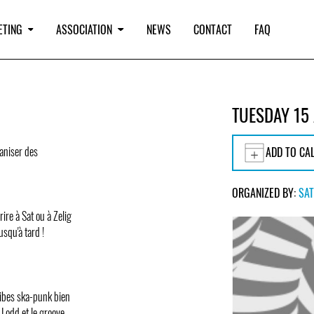
ETING
ASSOCIATION
NEWS
CONTACT
FAQ
TUESDAY 15 
ganiser des
ADD TO CA
ORGANIZED BY:
SAT
rire à Sat ou à Zelig
usqu'à tard !
vibes ska-punk bien
 Lodd et le groove