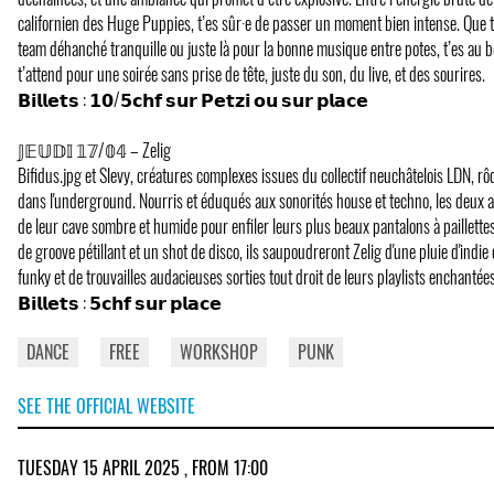
californien des Huge Puppies, t’es sûr·e de passer un moment bien intense. Que 
team déhanché tranquille ou juste là pour la bonne musique entre potes, t’es au b
t’attend pour une soirée sans prise de tête, juste du son, du live, et des sourires.
𝗕𝗶𝗹𝗹𝗲𝘁𝘀 : 𝟭𝟬/𝟱𝗰𝗵𝗳 𝘀𝘂𝗿 𝗣𝗲𝘁𝘇𝗶 𝗼𝘂 𝘀𝘂𝗿 𝗽𝗹𝗮𝗰𝗲
𝕁𝔼𝕌𝔻𝕀 𝟙𝟟/𝟘𝟜 – Zelig
Bifidus.jpg et Slevy, créatures complexes issues du collectif neuchâtelois LDN, r
dans l'underground. Nourris et éduqués aux sonorités house et techno, les deux am
de leur cave sombre et humide pour enfiler leurs plus beaux pantalons à paillette
de groove pétillant et un shot de disco, ils saupoudreront Zelig d'une pluie d'indi
funky et de trouvailles audacieuses sorties tout droit de leurs playlists enchantées
𝗕𝗶𝗹𝗹𝗲𝘁𝘀 : 𝟱𝗰𝗵𝗳 𝘀𝘂𝗿 𝗽𝗹𝗮𝗰𝗲
DANCE
FREE
WORKSHOP
PUNK
SEE THE OFFICIAL WEBSITE
TUESDAY 15 APRIL 2025 , FROM 17:00