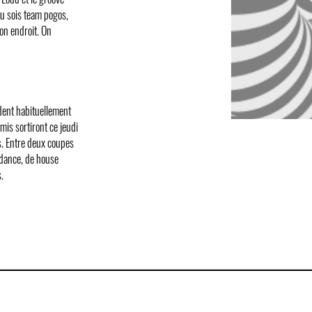
tu sois team pogos,
on endroit. On
ôdent habituellement
is sortiront ce jeudi
s. Entre deux coupes
e dance, de house
.