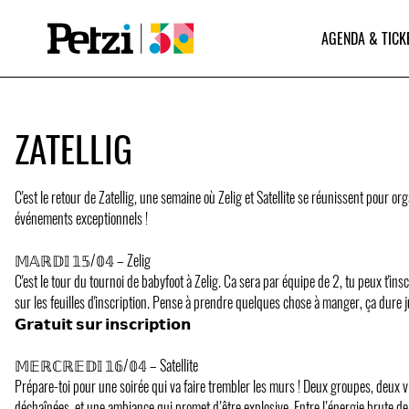
AGENDA & TICK
ZATELLIG
C'est le retour de Zatellig, une semaine où Zelig et Satellite se réunissent pour or
événements exceptionnels !
𝕄𝔸ℝ𝔻𝕀 𝟙𝟝/𝟘𝟜 – Zelig
C'est le tour du tournoi de babyfoot à Zelig. Ca sera par équipe de 2, tu peux t'insc
sur les feuilles d'inscription. Pense à prendre quelques chose à manger, ça dure j
𝗚𝗿𝗮𝘁𝘂𝗶𝘁 𝘀𝘂𝗿 𝗶𝗻𝘀𝗰𝗿𝗶𝗽𝘁𝗶𝗼𝗻
𝕄𝔼ℝℂℝ𝔼𝔻𝕀 𝟙𝟞/𝟘𝟜 – Satellite
Prépare-toi pour une soirée qui va faire trembler les murs ! Deux groupes, deux 
déchaînées, et une ambiance qui promet d’être explosive. Entre l’énergie brute de