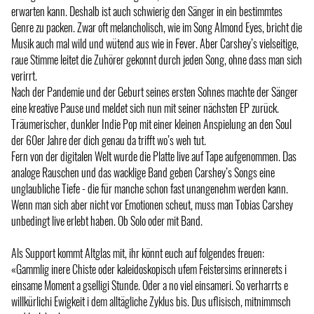
erwarten kann. Deshalb ist auch schwierig den Sänger in ein bestimmtes
Genre zu packen. Zwar oft melancholisch, wie im Song Almond Eyes, bricht die
Musik auch mal wild und wütend aus wie in Fever. Aber Carshey’s vielseitige,
raue Stimme leitet die Zuhörer gekonnt durch jeden Song, ohne dass man sich
verirrt.
Nach der Pandemie und der Geburt seines ersten Sohnes machte der Sänger
eine kreative Pause und meldet sich nun mit seiner nächsten EP zurück.
Träumerischer, dunkler Indie Pop mit einer kleinen Anspielung an den Soul
der 60er Jahre der dich genau da trifft wo’s weh tut.
Fern von der digitalen Welt wurde die Platte live auf Tape aufgenommen. Das
analoge Rauschen und das wacklige Band geben Carshey’s Songs eine
unglaubliche Tiefe - die für manche schon fast unangenehm werden kann.
Wenn man sich aber nicht vor Emotionen scheut, muss man Tobias Carshey
unbedingt live erlebt haben. Ob Solo oder mit Band.
Als Support kommt Altglas mit, ihr könnt euch auf folgendes freuen:
«Gammlig inere Chiste oder kaleidoskopisch ufem Feistersims erinnerets i
einsame Moment a gselligi Stunde. Oder a no viel einsameri. So verharrts e
willkürlichi Ewigkeit i dem alltägliche Zyklus bis. Dus uflisisch, mitnimmsch