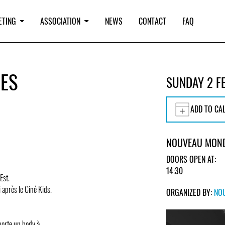
ETING
ASSOCIATION
NEWS
CONTACT
FAQ
RES
SUNDAY 2 F
ADD TO CA
NOUVEAU MOND
DOORS OPEN AT:
14:30
Est.
 après le Ciné Kids.
ORGANIZED BY:
NO
porte un body à