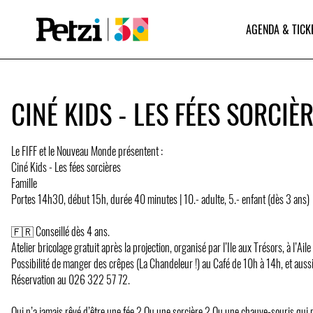
AGENDA & TICK
CINÉ KIDS - LES FÉES SORCIÈ
Le FIFF et le Nouveau Monde présentent :
Ciné Kids - Les fées sorcières
Famille
Portes 14h30, début 15h, durée 40 minutes | 10.- adulte, 5.- enfant (dès 3 ans)
🇫🇷 Conseillé dès 4 ans.
Atelier bricolage gratuit après la projection, organisé par l’Ile aux Trésors, à l’Aile 
Possibilité de manger des crêpes (La Chandeleur !) au Café de 10h à 14h, et aussi
Réservation au 026 322 57 72.
Qui n’a jamais rêvé d’être une fée ? Ou une sorcière ? Ou une chauve-souris qui 