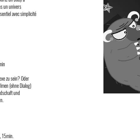
s un univers
sentiel avec simplicité
min
exe zu sein? Oder
ilmen (ohne Dialog)
ndschaft und
rn.
, 15min.