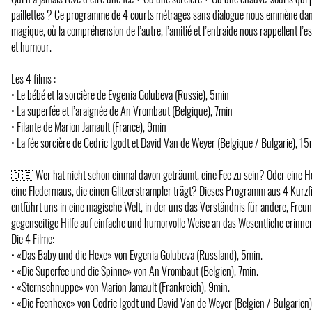
paillettes ? Ce programme de 4 courts métrages sans dialogue nous emmène dan
magique, où la compréhension de l’autre, l’amitié et l’entraide nous rappellent l’es
et humour.
Les 4 films :
• Le bébé et la sorcière de Evgenia Golubeva (Russie), 5min
• La superfée et l’araignée de An Vrombaut (Belgique), 7min
• Filante de Marion Jamault (France), 9min
• La fée sorcière de Cedric Igodt et David Van de Weyer (Belgique / Bulgarie), 15
🇩🇪 Wer hat nicht schon einmal davon geträumt, eine Fee zu sein? Oder eine H
eine Fledermaus, die einen Glitzerstrampler trägt? Dieses Programm aus 4 Kurzf
entführt uns in eine magische Welt, in der uns das Verständnis für andere, Freu
gegenseitige Hilfe auf einfache und humorvolle Weise an das Wesentliche erinne
Die 4 Filme:
• «Das Baby und die Hexe» von Evgenia Golubeva (Russland), 5min.
• «Die Superfee und die Spinne» von An Vrombaut (Belgien), 7min.
• «Sternschnuppe» von Marion Jamault (Frankreich), 9min.
• «Die Feenhexe» von Cedric Igodt und David Van de Weyer (Belgien / Bulgarien)