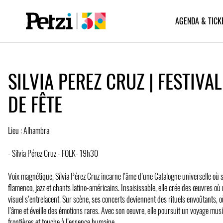
AGENDA & TICK
SILVIA PEREZ CRUZ | FESTIVAL
DE FÊTE
Lieu : Alhambra
- Silvia Pérez Cruz - FOLK- 19h30
Voix magnétique, Sílvia Pérez Cruz incarne l’âme d’une Catalogne universelle où se
flamenco, jazz et chants latino-américains. Insaisissable, elle crée des œuvres où
visuel s’entrelacent. Sur scène, ses concerts deviennent des rituels envoûtants,
l’âme et éveille des émotions rares. Avec son oeuvre, elle poursuit un voyage mus
frontières et touche à l’essence humaine.