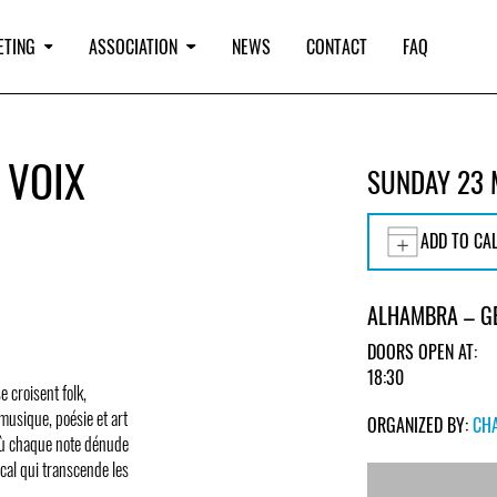
ETING
ASSOCIATION
NEWS
CONTACT
FAQ
 VOIX
SUNDAY 23
ADD TO CA
ALHAMBRA – G
DOORS OPEN AT:
18:30
 croisent folk,
 musique, poésie et art
ORGANIZED BY:
CHA
 où chaque note dénude
ical qui transcende les