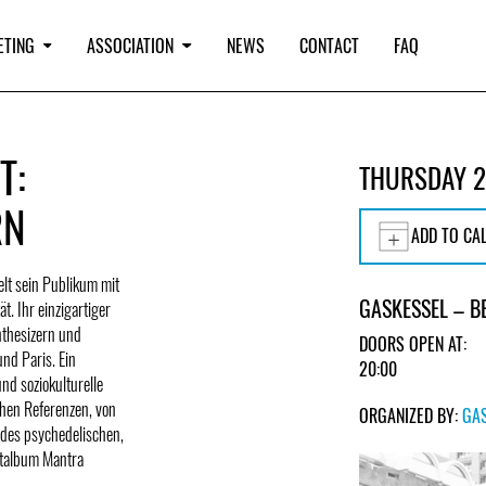
ETING
ASSOCIATION
NEWS
CONTACT
FAQ
T:
THURSDAY 2
RN
ADD TO CA
elt sein Publikum mit
GASKESSEL – B
t. Ihr einzigartiger
nthesizern und
DOORS OPEN AT:
nd Paris. Ein
20:00
nd soziokulturelle
chen Referenzen, von
ORGANIZED BY:
GA
g des psychedelischen,
bütalbum Mantra