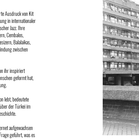
rte Ausdruck von Kit
ung in internationaler
cher Jazz. Ihre
ern, Cembalos,
izern, Balalaikas,
bindung zwischen
 ihr inspiriert
enschen geformt hat,
rung.
on lebt, bedeutete
nüber der Türkei im
eschichte.
ternet aufgewachsen
 Frage geführt, was es