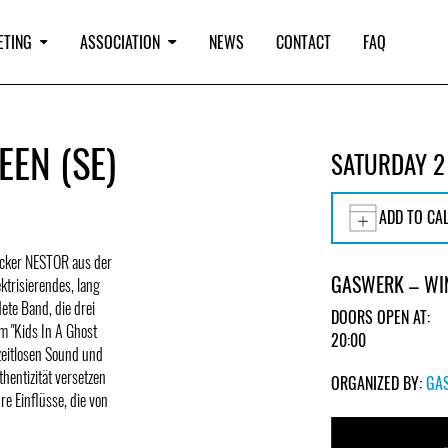
ETING
ASSOCIATION
NEWS
CONTACT
FAQ
EEN (SE)
SATURDAY 2
ADD TO CA
Rocker NESTOR aus der
GASWERK – WI
ktrisierendes, lang
te Band, die drei
DOORS OPEN AT:
m "Kids In A Ghost
20:00
zeitlosen Sound und
hentizität versetzen
ORGANIZED BY:
GA
re Einflüsse, die von