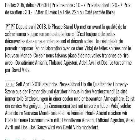
Portes 20h, début 20h30 | Prix membre : 10.- / Prix standard : 20.- / Prix
de soutien : 30.- | After DJ avec Le J dès 22h au Café (entrée libre)
🇫🇷 Depuis avril 2018, le Please Stand Up met en avant la qualité de la
scène humoristique romande et d’ailleurs ! C’est toujours de belles
découvertes dans une ambiance cool et décontractée. Un réel plaisir de
pouvoir proposer (en collaboration avec ce cher Vida) de telles soirées par le
Nouveau Monde. Ce soir nous faisons place à de nouvelles tranches de rire
avec : Donatienne Amann, Thibaud Agoston, Adel, Avril et Dos. Le tout animé
par David Vida.
🇩🇪 Seit April 2018 stellt das Please Stand Up die Qualität der Comedy-
Szene aus der Romandie und darüber hinaus in den Vordergrund! Es sind
immer tolle Entdeckungen in einer coolen und entspannten Atmosphäre. Es ist
ein echtes Vergnügen, (in Zusammenarbeit mit unserem lieben Vida) solche
Abende im Nouveau Monde anbieten zu können. Heute Abend machen wir
Platz für neue Lachnummern mit : Donatienne Amann, Thibaud Agoston, Adel,
Avril und Dos. Das Ganze wird von David Vida moderiert.